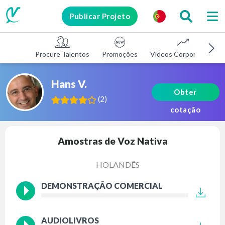
Publicar Projeto
Procure Talentos
Promoções
Vídeos Corporativos
Hans V.
Obter
(
2
)
cotação
Amostras de Voz Nativa
HOLANDÊS
DEMONSTRAÇÃO COMERCIAL
AUDIOLIVROS