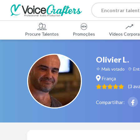
Procure Talentos
Promoções
Vídeos Corpora
Olivier L.
Mais votado
Ent
França
(
3
ava
Compartilhar: