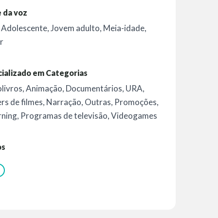
 da voz
,
Adolescente
,
Jovem adulto
,
Meia-idade
,
r
ializado em Categorias
livros
,
Animação
,
Documentários
,
URA
,
ers de filmes
,
Narração
,
Outras
,
Promoções
,
rning
,
Programas de televisão
,
Videogames
os