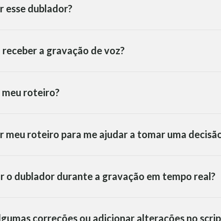
r esse dublador?
 receber a gravação de voz?
 meu roteiro?
r meu roteiro para me ajudar a tomar uma decisã
ar o dublador durante a gravação em tempo real?
algumas correções ou adicionar alterações no scrip