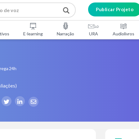
Publicar Projeto
tivos
E-learning
Narração
URA
Audiolivros
rega 24h
liações
)