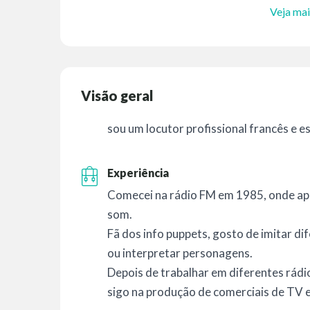
Veja mai
Visão geral
sou um locutor profissional francês e e
Experiência
Comecei na rádio FM em 1985, onde apr
som.
Fã dos info puppets, gosto de imitar d
ou interpretar personagens.
Depois de trabalhar em diferentes rádio
sigo na produção de comerciais de TV e