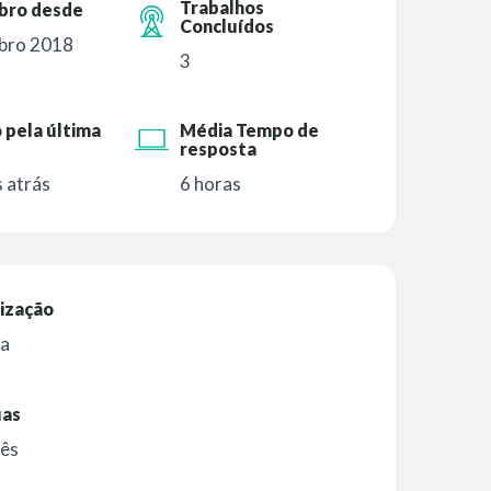
Trabalhos
ro desde
Concluídos
bro 2018
3
 pela última
Média Tempo de
resposta
s atrás
6 horas
ização
ça
uas
cês