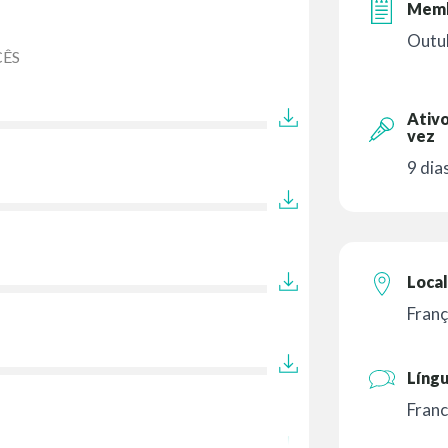
Memb
Outu
ÊS
Ativo
vez
9 dia
Local
Fran
Líng
Fran