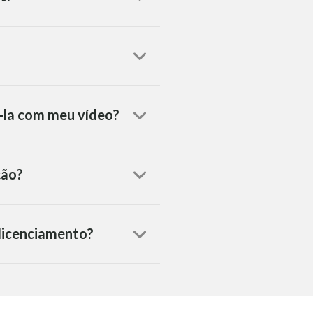
á-la com meu vídeo?
ção?
 licenciamento?