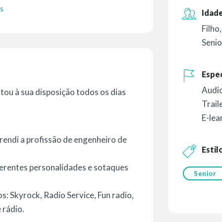
s
Idade
Filho
Senio
Espec
Audio
stou à sua disposição todos os dias
Trail
E-lea
endi a profissão de engenheiro de
Estil
iferentes personalidades e sotaques
Senior
s: Skyrock, Radio Service, Fun radio,
 rádio.