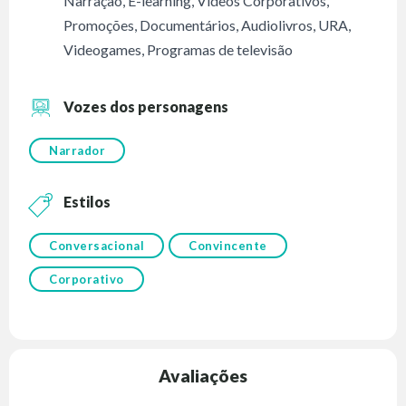
Narração
,
E-learning
,
Vídeos Corporativos
,
Promoções
,
Documentários
,
Audiolivros
,
URA
,
Videogames
,
Programas de televisão
Vozes dos personagens
Narrador
Estilos
Conversacional
Convincente
Corporativo
Avaliações