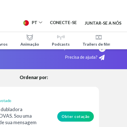
PT
CONECTE-SE
JUNTAR-SE A NÓS
vros
Animação
Podcasts
Trailers de filmes
ITAS
Veja como funciona!
Precisa de ajuda?
TES
Ordenar por:
votado
, dubladora
SOVAS. Sou uma
Obter cotação
nde sua mensagem