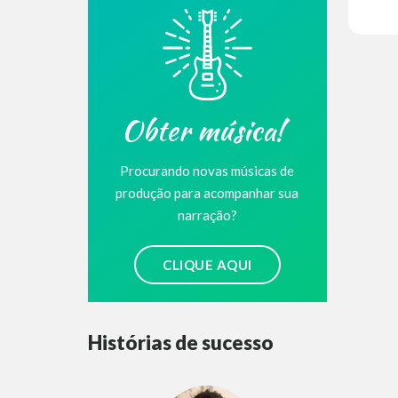
Obter música!
Procurando novas músicas de
produção para acompanhar sua
narração?
CLIQUE AQUI
Histórias de sucesso