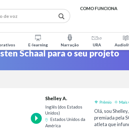
COMO FUNCIONA
SERVIÇOS
orativos
E-learning
Narração
URA
Audioli
FERRAMENTAS GRATU
sten Schaal para o seu projeto
PERGUNTAS FREQUEN
SOBRE NÓS
Shelley A.
CONTACTOS
Prêmio
Mais 
Inglês (dos Estados
Olá, sou Shelley
Unidos)
premiada pela 
Estados Unidos da
atleta que infu
América