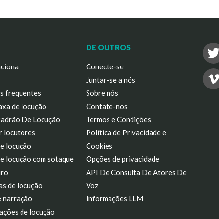
DE OUTROS
ciona
Conecte-se
Juntar-se a nós
s frequentes
Sobre nós
axa de locução
Contate-nos
Padrão De Locução
Termos e Condições
r locutores
Política de Privacidade e
de locução
Cookies
de locução com sotaque
Opções de privacidade
iro
API De Consulta De Atores De
as de locução
Voz
e narração
Informações LLM
ações de locução