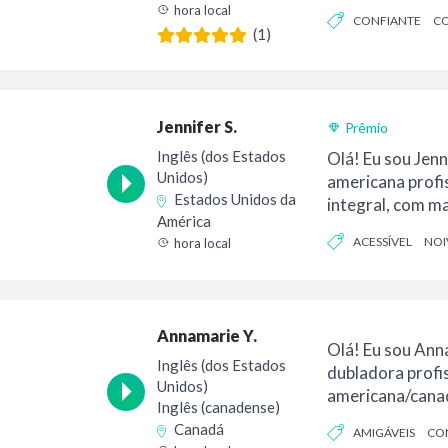
com garra, cora
hora local
CONFIANTE
CO
(1)
CONFIÁVEL
Jennifer S.
Prêmio
Inglês (dos Estados
Olá! Eu sou Jen
Unidos)
americana profi
Estados Unidos da
integral, com ma
América
experiência...
ACESSÍVEL
NOI
hora local
Annamarie Y.
Olá! Eu sou Ann
Inglês (dos Estados
dubladora profi
Unidos)
americana/cana
Inglês (canadense)
estúdio caseiro
Canadá
AMIGÁVEIS
CO
transmissão. Eu 