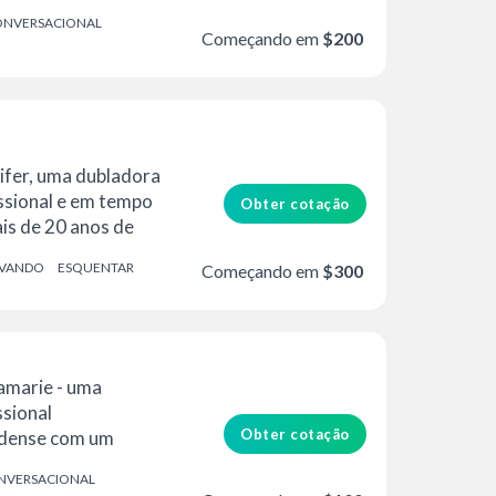
gem...
NVERSACIONAL
Começando em
$200
nifer, uma dubladora
ssional e em tempo
Obter cotação
is de 20 anos de
VANDO
ESQUENTAR
Começando em
$300
amarie - uma
ssional
Obter cotação
dense com um
 de qualidade de
NVERSACIONAL
vou...