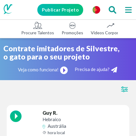
Publicar Projeto
Procure Talentos
Promoções
Vídeos Corporativos
Contrate imitadores de Silvestre,
o gato para o seu projeto
Precisa de ajuda?
Veja como funciona!
Guy R.
Hebraico
Austrália
hora local