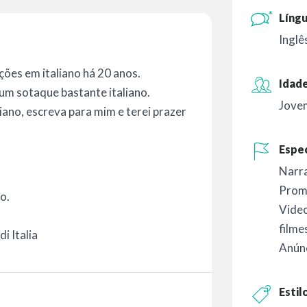
Língu
Inglê
ões em italiano há 20 anos.
Idade
um sotaque bastante italiano.
Jove
iano, escreva para mim e terei prazer
Espec
Narr
Prom
o.
Vide
filme
i Italia
Anúnc
Estil