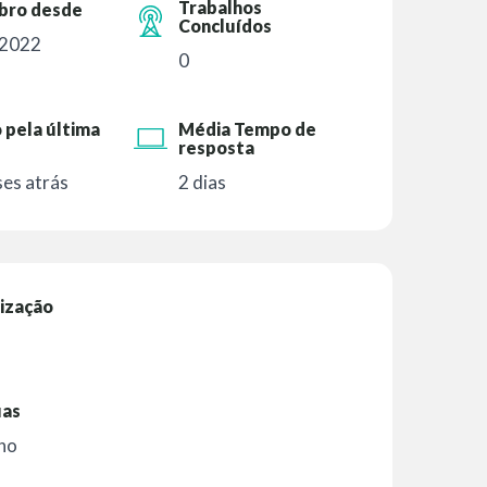
Trabalhos
ro desde
Concluídos
 2022
0
 pela última
Média Tempo de
resposta
es atrás
2 dias
ização
uas
ano