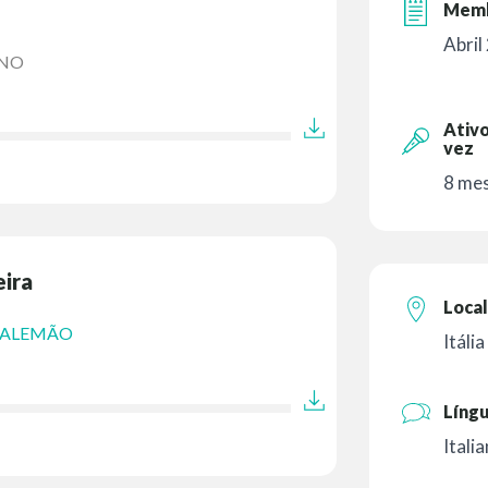
Memb
Abril
ANO
Ativo
vez
8 mes
eira
Local
ALEMÃO
Itália
Líng
Itali