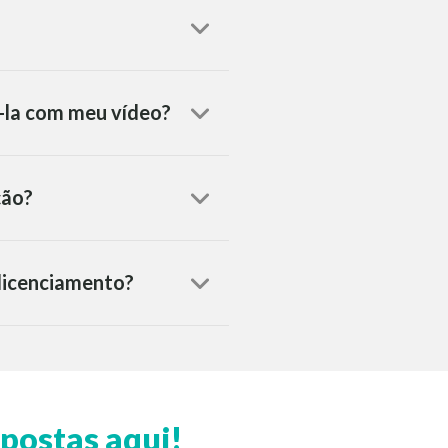
á-la com meu vídeo?
ção?
 licenciamento?
postas aqui!