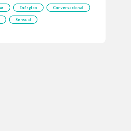
ar
Enérgico
Conversacional
Sensual