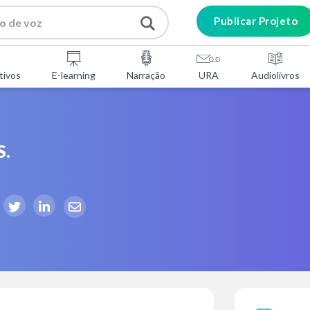
Publicar Projeto
tivos
E-learning
Narração
URA
Audiolivros
S.