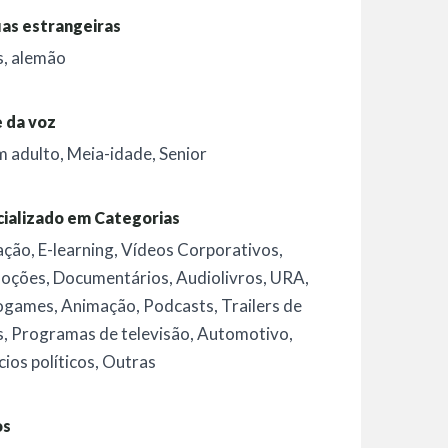
as estrangeiras
s, alemão
 da voz
m adulto
,
Meia-idade
,
Senior
ializado em Categorias
ação
,
E-learning
,
Vídeos Corporativos
,
oções
,
Documentários
,
Audiolivros
,
URA
,
ogames
,
Animação
,
Podcasts
,
Trailers de
s
,
Programas de televisão
,
Automotivo
,
ios políticos
,
Outras
os