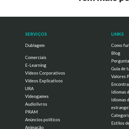
SERVIÇOS
LINKS
Dublagem
Como fun
Blog
Comerciais
Pergunta
E-Learning
Guia de t
Vídeos Corporativos
Valores 
Vídeos Explicativos
Encontra
URA
Idiomas 
Videogames
Idiomas 
Audiolivros
estrange
PRAM
Categori
Anúncios políticos
Estilos d
Animação