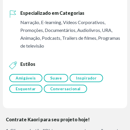
Especializado em Categorias
Narração
,
E-learning
,
Vídeos Corporativos
,
Promoções
,
Documentários
,
Audiolivros
,
URA
,
Animação
,
Podcasts
,
Trailers de filmes
,
Programas
de televisão
Estilos
Amigáveis
Suave
Inspirador
Esquentar
Conversacional
Contrate Kaori para seu projeto hoje!