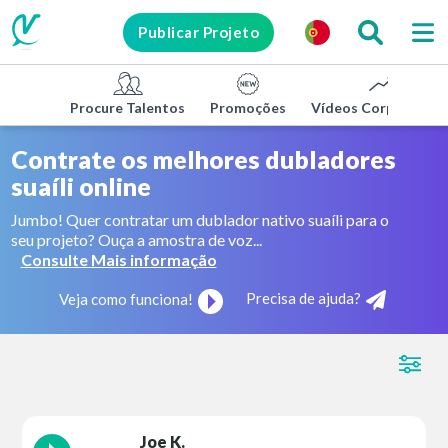
Publicar Projeto
Procure Talentos
Promoções
Vídeos Corporativo
Contrate os melhores dubladores
suaíli online
Jumbo! Quer contratar um dublador nativo suaíli para o
seu projeto? Ouça a amostra de voz...
Consulte Mais informação
Precisa de ajuda?
Veja como funciona!
Joe K.