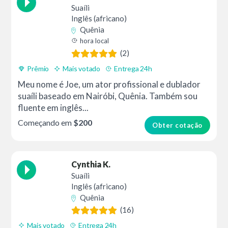
Suaíli
Inglês (africano)
Quênia
hora local
(2)
Prêmio
Mais votado
Entrega 24h
Meu nome é Joe, um ator profissional e dublador
suaíli baseado em Nairóbi, Quênia. Também sou
fluente em inglês...
Começando em
$200
Obter cotação
Cynthia K.
Suaíli
Inglês (africano)
Quênia
(16)
Mais votado
Entrega 24h