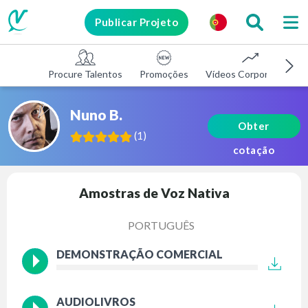
Publicar Projeto
Procure Talentos
Promoções
Vídeos Corporativos
Nuno B.
Obter
(
1
)
cotação
Amostras de Voz Nativa
PORTUGUÊS
DEMONSTRAÇÃO COMERCIAL
AUDIOLIVROS