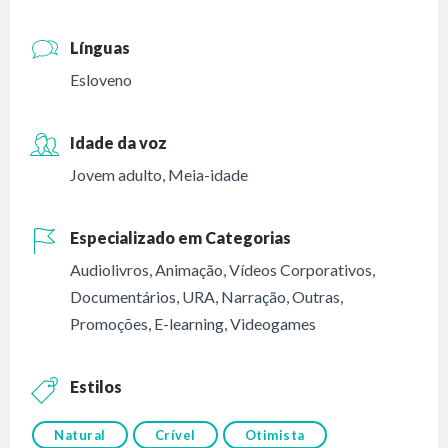
Línguas
Esloveno
Idade da voz
Jovem adulto
,
Meia-idade
Especializado em Categorias
Audiolivros
,
Animação
,
Vídeos Corporativos
,
Documentários
,
URA
,
Narração
,
Outras
,
Promoções
,
E-learning
,
Videogames
Estilos
Natural
Crível
Otimista