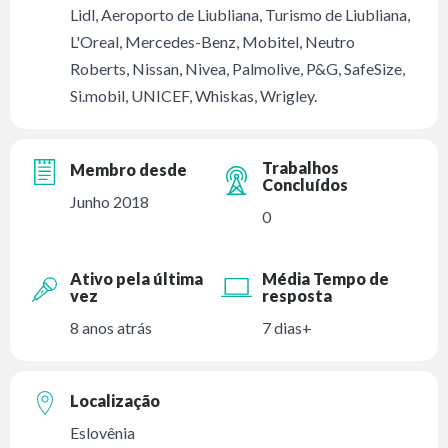
Lidl, Aeroporto de Liubliana, Turismo de Liubliana,
L'Oreal, Mercedes-Benz, Mobitel, Neutro
Roberts, Nissan, Nivea, Palmolive, P&G, SafeSize,
Si.mobil, UNICEF, Whiskas, Wrigley.
Trabalhos
Membro desde
Concluídos
Junho 2018
0
Ativo pela última
Média Tempo de
vez
resposta
8 anos atrás
7 dias+
Localização
Eslovênia