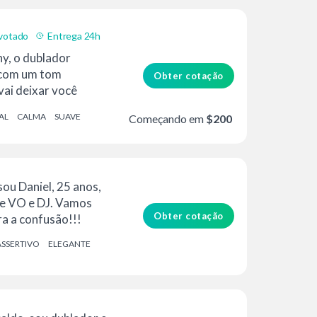
votado
Entrega 24h
y, o dublador
 com um tom
Obter cotação
vai deixar você
muitos...
AL
CALMA
SUAVE
Começando em
$200
sou Daniel, 25 anos,
 de VO e DJ. Vamos
Obter cotação
ra a confusão!!!
ASSERTIVO
ELEGANTE