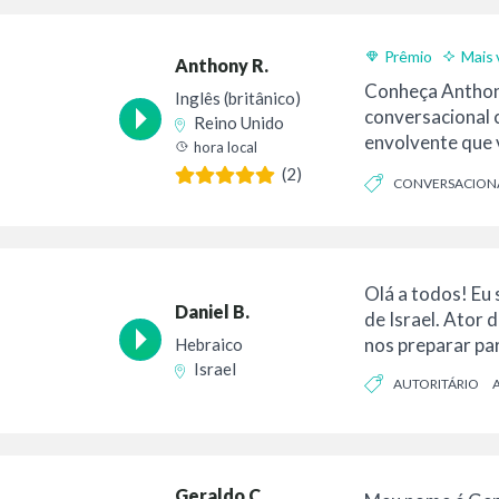
Prêmio
Mais 
Anthony R.
Conheça Anthon
Inglês (britânico)
conversacional
Reino Unido
envolvente que 
hora local
encantado. Com 
(2)
CONVERSACION
Olá a todos! Eu 
Daniel B.
de Israel. Ator
nos preparar pa
Hebraico
Israel
AUTORITÁRIO
Geraldo C.