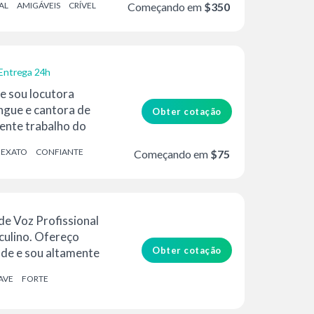
AL
AMIGÁVEIS
CRÍVEL
Começando em
$350
Entrega 24h
e sou locutora
ingue e cantora de
Obter cotação
ente trabalho do
EXATO
CONFIANTE
Começando em
$75
de Voz Profissional
ulino. Ofereço
Obter cotação
ade e sou altamente
bjetivo é colocar
AVE
FORTE