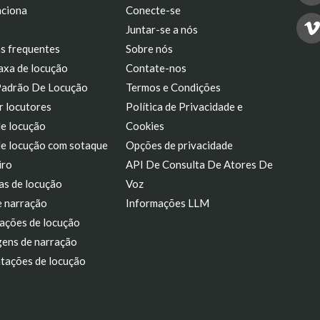
ciona
Conecte-se
Juntar-se a nós
s frequentes
Sobre nós
axa de locução
Contate-nos
Padrão De Locução
Termos e Condições
r locutores
Política de Privacidade e
de locução
Cookies
de locução com sotaque
Opções de privacidade
iro
API De Consulta De Atores De
as de locução
Voz
e narração
Informações LLM
ações de locução
ens de narração
tações de locução