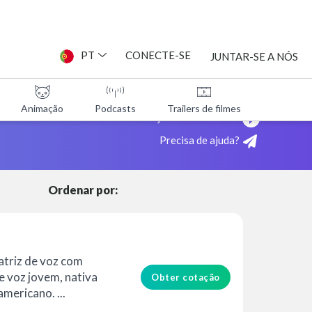
PT
CONECTE-SE
JUNTAR-SE A NÓS
Animação
Podcasts
Trailers de filmes
Programa
TAS
Veja como funciona!
Precisa de ajuda?
ES
Ordenar por:
atriz de voz com
e voz jovem, nativa
Obter cotação
americano. ...