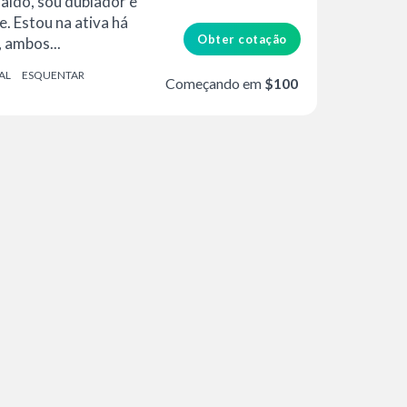
ldo, sou dublador e
e. Estou na ativa há
Obter cotação
 ambos...
AL
ESQUENTAR
Começando em
$100