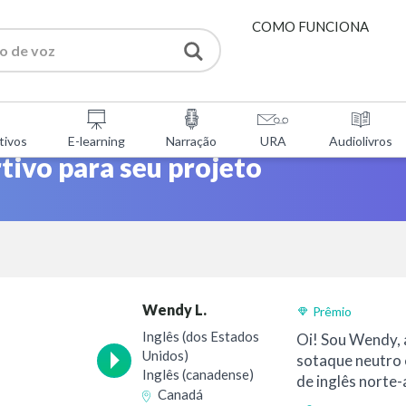
COMO FUNCIONA
SERVIÇOS
tivos
E-learning
Narração
URA
Audiolivros
FERRAMENTAS GRATUI
tivo para seu projeto
PERGUNTAS FREQUENT
SOBRE NÓS
Wendy L.
Prêmio
CONTACTOS
Inglês (dos Estados
Oi! Sou Wendy, 
Unidos)
sotaque neutro 
Inglês (canadense)
de inglês norte-
Canadá