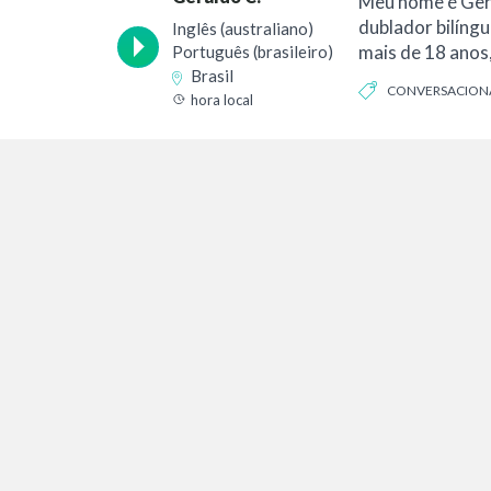
Meu nome é Gera
dublador bilíngu
Inglês (australiano)
mais de 18 anos,
Português (brasileiro)
Brasil
CONVERSACION
hora local
INFORMATIVO