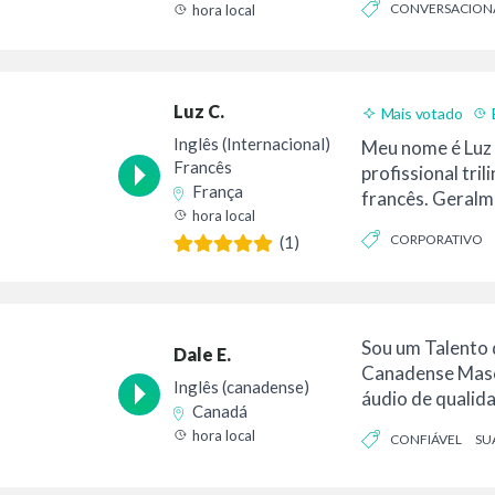
CONVERSACION
hora local
Luz C.
Mais votado
Bom valor
Inglês (Internacional)
Meu nome é Luz 
Francês
profissional tril
França
francês. Geralm
hora local
meu est...
CORPORATIVO
(1)
Sou um Talento 
Dale E.
Canadense Masc
Inglês (canadense)
áudio de qualid
Canadá
confiável. Meu o
hora local
CONFIÁVEL
SU
meu...