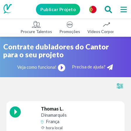
Publicar Projeto
Procure Talentos
Promoções
Vídeos Corporativos
Contrate dubladores do Cantor
para o seu projeto
Precisa de ajuda?
Veja como funciona!
Thomas L.
Dinamarquês
França
hora local