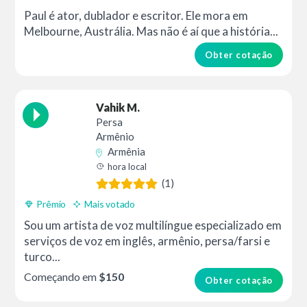
Paul é ator, dublador e escritor. Ele mora em
Melbourne, Austrália. Mas não é aí que a história...
Obter cotação
Vahik M.
Persa
Armênio
Armênia
hora local
(1)
Prêmio
Mais votado
Sou um artista de voz multilíngue especializado em
serviços de voz em inglês, armênio, persa/farsi e
turco...
Começando em
$150
Obter cotação