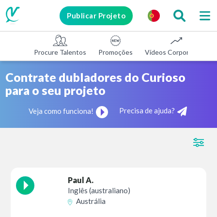
Publicar Projeto
Procure Talentos
Promoções
Vídeos Corporativos
Contrate dubladores do Curioso
para o seu projeto
Precisa de ajuda?
Veja como funciona!
Paul A.
Inglês (australiano)
Austrália