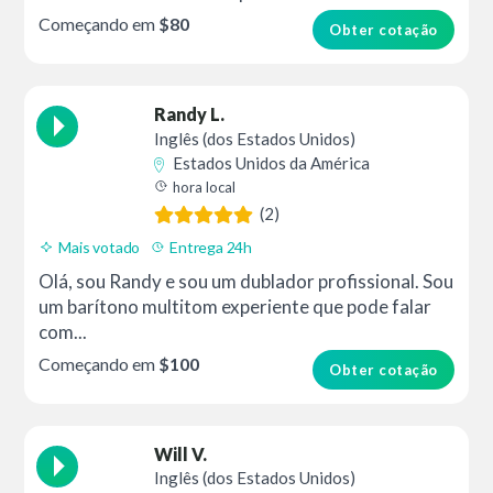
Começando em
$80
Obter cotação
Randy L.
Inglês (dos Estados Unidos)
Estados Unidos da América
hora local
(2)
Mais votado
Entrega 24h
Olá, sou Randy e sou um dublador profissional. Sou
um barítono multitom experiente que pode falar
com...
Começando em
$100
Obter cotação
Will V.
Inglês (dos Estados Unidos)