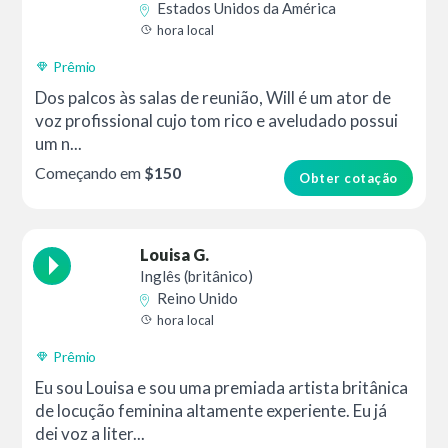
Estados Unidos da América
hora local
Prêmio
Dos palcos às salas de reunião, Will é um ator de
voz profissional cujo tom rico e aveludado possui
um n...
Começando em
$150
Obter cotação
Louisa G.
Inglês (britânico)
Reino Unido
hora local
Prêmio
Eu sou Louisa e sou uma premiada artista britânica
de locução feminina altamente experiente. Eu já
dei voz a liter...