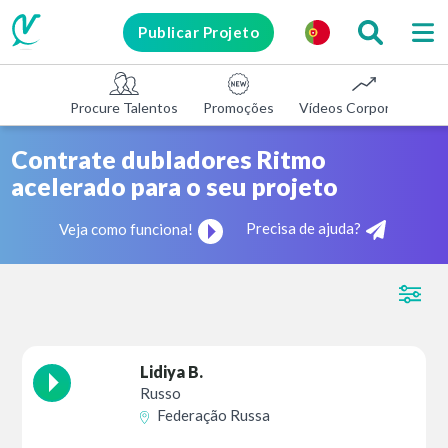
Publicar Projeto
Procure Talentos
Promoções
Vídeos Corporativos
Contrate dubladores Ritmo
acelerado para o seu projeto
Precisa de ajuda?
Veja como funciona!
Lidiya B.
Russo
Federação Russa