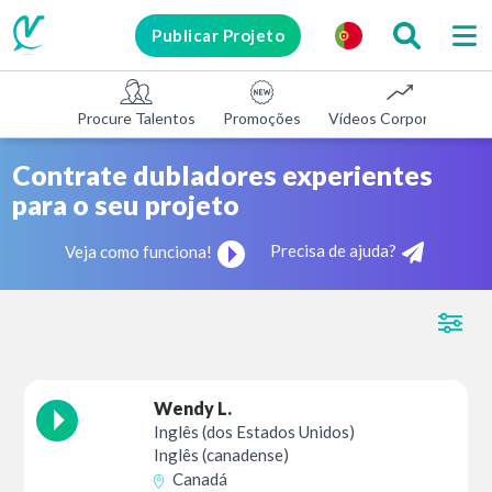
Publicar Projeto
Procure Talentos
Promoções
Vídeos Corporativos
Contrate dubladores experientes
para o seu projeto
Precisa de ajuda?
Veja como funciona!
Wendy L.
Inglês (dos Estados Unidos)
Inglês (canadense)
Canadá