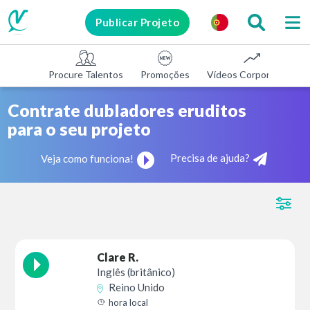
Publicar Projeto
Procure Talentos
Promoções
Vídeos Corporativos
Contrate dubladores eruditos
para o seu projeto
Precisa de ajuda?
Veja como funciona!
Clare R.
Inglês (britânico)
Reino Unido
hora local