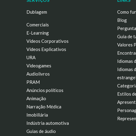
SERVIÇOS
LINKS
Dublagem
Como fun
Blog
Comerciais
Pergunta
E-Learning
Guia de t
Vídeos Corporativos
Valores 
Vídeos Explicativos
Encontra
URA
Idiomas 
Videogames
Idiomas 
Audiolivros
estrange
PRAM
Categori
Anúncios políticos
Estilos d
Animação
Apresent
Narração Médica
Personag
Imobiliária
Represen
Indústria automotiva
Guias de áudio