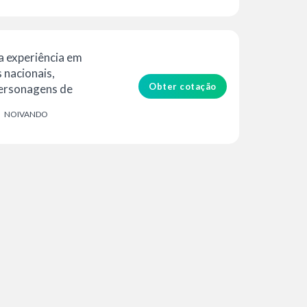
 experiência em
 nacionais,
Obter cotação
personagens de
. Posso falar em
NOIVANDO