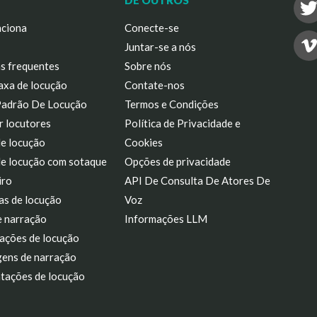
DE OUTROS
ciona
Conecte-se
Juntar-se a nós
s frequentes
Sobre nós
axa de locução
Contate-nos
Padrão De Locução
Termos e Condições
r locutores
Política de Privacidade e
de locução
Cookies
de locução com sotaque
Opções de privacidade
iro
API De Consulta De Atores De
as de locução
Voz
e narração
Informações LLM
ações de locução
ens de narração
tações de locução