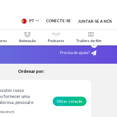
PT
CONECTE-SE
JUNTAR-SE A NÓS
vros
Animação
Podcasts
Trailers de filmes
ITAS
Veja como funciona!
Precisa de ajuda?
TES
Ordenar por:
locutor russo
ou fornecer uma
Obter cotação
alorosa, pessoal e
seu...
MPACIENTE