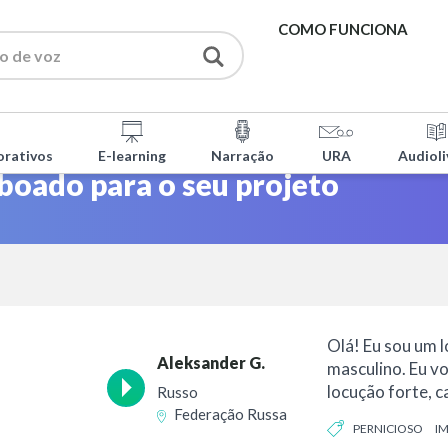
COMO FUNCIONA
SERVIÇOS
orativos
E-learning
Narração
URA
Audioli
FERRAMENTAS GRATU
boado para o seu projeto
PERGUNTAS FREQUEN
SOBRE NÓS
Olá! Eu sou um 
CONTACTOS
Aleksander G.
masculino. Eu v
locução forte, c
Russo
dinâmica para o 
Federação Russa
PERNICIOSO
I