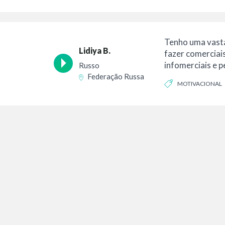
FOLCLÓRICO
Tenho uma vasta
Lidiya B.
fazer comerciais
infomerciais e 
Russo
desenho animado
Federação Russa
MOTIVACIONAL
um...
CATIVANTE