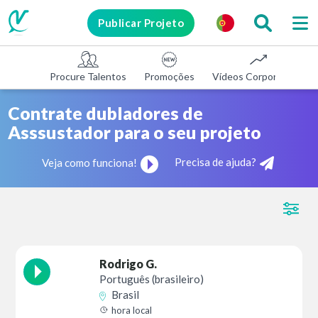
Publicar Projeto
Procure Talentos
Promoções
Vídeos Corporativos
Contrate dubladores de
Asssustador para o seu projeto
Precisa de ajuda?
Veja como funciona!
Rodrigo G.
Português (brasileiro)
Brasil
hora local