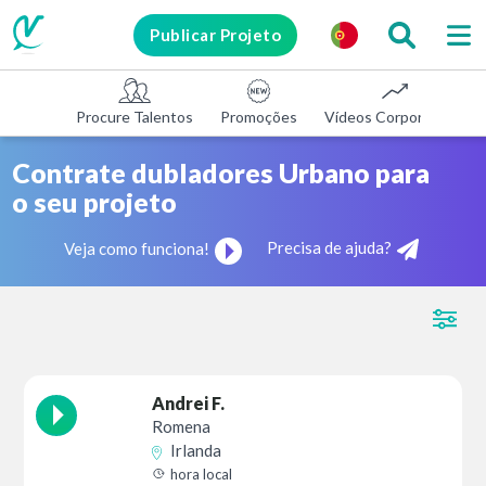
Publicar Projeto
Procure Talentos
Promoções
Vídeos Corporativos
Contrate dubladores Urbano para
o seu projeto
Precisa de ajuda?
Veja como funciona!
Andrei F.
Romena
Irlanda
hora local