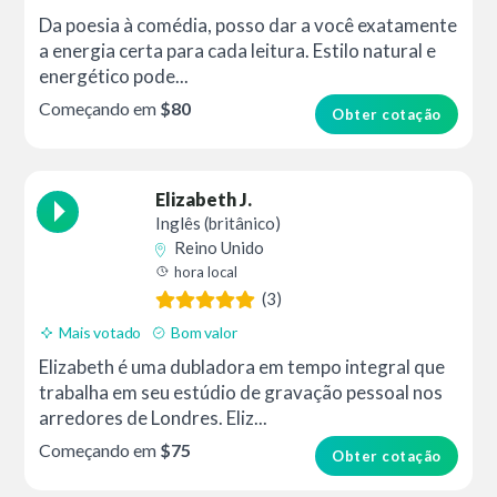
Da poesia à comédia, posso dar a você exatamente
a energia certa para cada leitura. Estilo natural e
energético pode...
Começando em
$80
Obter cotação
Elizabeth J.
Inglês (britânico)
Reino Unido
hora local
(3)
Mais votado
Bom valor
Elizabeth é uma dubladora em tempo integral que
trabalha em seu estúdio de gravação pessoal nos
arredores de Londres. Eliz...
Começando em
$75
Obter cotação