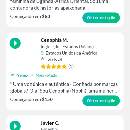
feminina de Uganda-África Oriental. Sou uma
contadora de histórias apaixonada...
Começando em
$80
Obter cotação
Cenophia M.
Inglês (dos Estados Unidos)
Estados Unidos da América
hora local
(1)
Prêmio
Mais votado
* Uma voz única e autêntica - Confiada por marcas
globais.* Olá! Sou Cenophia (Nophi), uma mulher...
Começando em
$150
Obter cotação
Javier C.
Espanhol