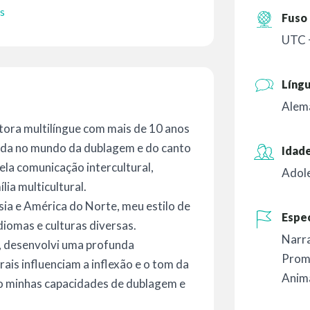
s
Fuso 
UTC 
Líng
Alemã
tora multilíngue com mais de 10 anos
nada no mundo da dublagem e do canto
Idade
la comunicação intercultural,
Adol
ia multicultural.
sia e América do Norte, meu estilo de
Espec
iomas e culturas diversas.
Narr
, desenvolvi uma profunda
Prom
is influenciam a inflexão e o tom da
Anim
to minhas capacidades de dublagem e