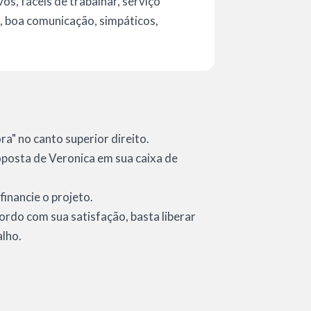
os, fáceis de trabalhar, serviço
a, boa comunicação, simpáticos,
a" no canto superior direito.
roposta de Veronica em sua caixa de
financie o projeto.
cordo com sua satisfação, basta liberar
alho.