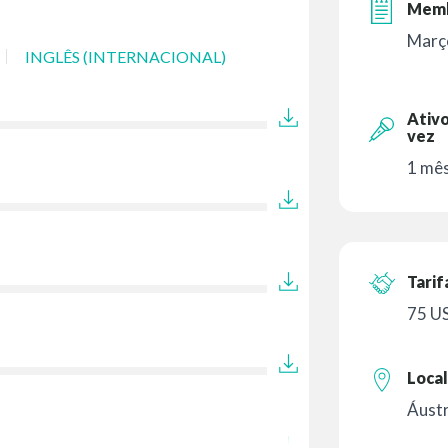
Memb
Març
INGLÊS (INTERNACIONAL)
Ativo
vez
1 mês
Tarif
75 U
Local
Áustr