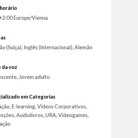
horário
+2:00 Europe/Vienna
uas
o (Suíça)
,
Inglês (Internacional)
,
Alemão
 da voz
escente
,
Jovem adulto
ializado em Categorias
ação
,
E-learning
,
Vídeos Corporativos
,
oções
,
Audiolivros
,
URA
,
Videogames
,
ação