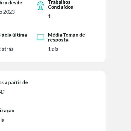
Trabalhos
ro desde
Concluídos
o 2023
1
 pela última
Média Tempo de
resposta
 atrás
1 dia
as a partir de
SD
ização
ia