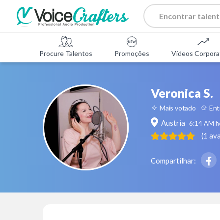
Procure Talentos
Promoções
Vídeos Corpora
Veronica S.
Mais votado
Ent
Austria
6:14 AM
ho
(
1
ava
Compartilhar: