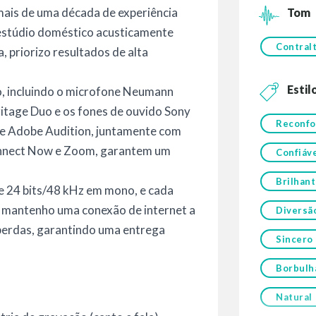
ais de uma década de experiência
Tom
 estúdio doméstico acusticamente
Contral
, priorizo resultados de alta
Estil
o, incluindo o microfone Neumann
ritage Duo e os fones de ouvido Sony
Reconfo
e Adobe Audition, juntamente com
nnect Now e Zoom, garantem um
Confiáv
Brilhan
e 24 bits/48 kHz em mono, e cada
o, mantenho uma conexão de internet a
Diversã
 perdas, garantindo uma entrega
Sincero
Borbulh
Natural