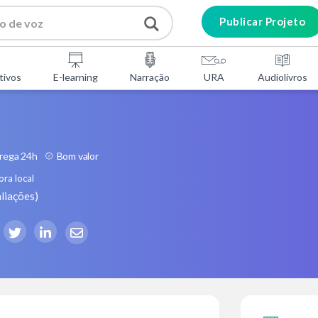
Publicar Projeto
tivos
E-learning
Narração
URA
Audiolivros
rega 24h
Bom valor
ra local
liações
)