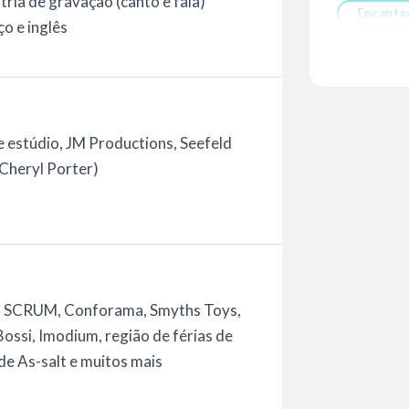
tria de gravação (canto e fala)
Encanta
o e inglês
 estúdio, JM Productions, Seefeld
(Cheryl Porter)
y, SCRUM, Conforama, Smyths Toys,
ossi, Imodium, região de férias de
 de As-salt e muitos mais