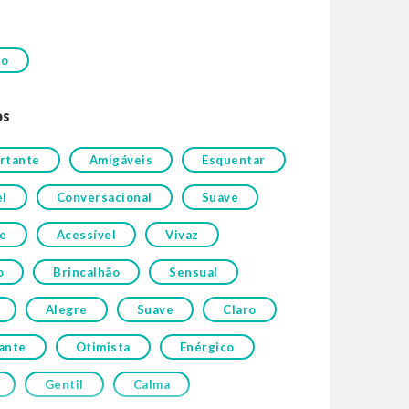
to
os
rtante
Amigáveis
Esquentar
el
Conversacional
Suave
te
Acessível
Vivaz
o
Brincalhão
Sensual
Alegre
Suave
Claro
ante
Otimista
Enérgico
Gentil
Calma