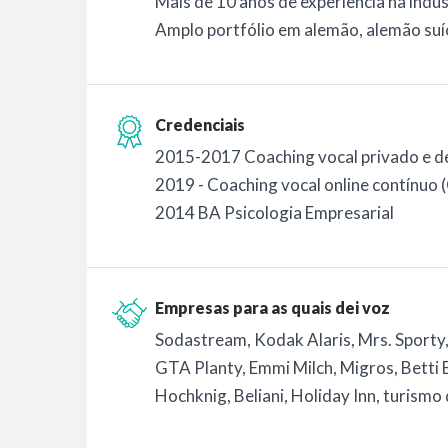
Mais de 10 anos de experiência na indús
Amplo portfólio em alemão, alemão suíç
Credenciais
2015-2017 Coaching vocal privado e de
2019 - Coaching vocal online contínuo 
2014 BA Psicologia Empresarial
Empresas para as quais dei voz
Sodastream, Kodak Alaris, Mrs. Sport
GTA Planty, Emmi Milch, Migros, Betti B
Hochknig, Beliani, Holiday Inn, turismo