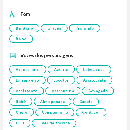
Tom
Barítono
Graves
Profundo
Baixo
Vozes dos personagens
Aventureiro
Agente
Cabeça oca
Estrangeiro
Locutor
Aristocrata
Assistente
Astronauta
Advogado
Bebê
Alma penada
Cadela
Chefe
Companheiro
Cuidador
CEO
Líder de torcida