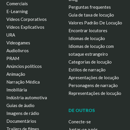
Comerciais
Perguntas frequentes
E-Learning
Guia de taxa de locução
Vídeos Corporativos
Valores Padrão De Locução
Vídeos Explicativos
Encontrar locutores
URA
Idiomas de locução
Videogames
Idiomas de locução com
Audiolivros
sotaque estrangeiro
PRAM
Categorias de locução
Anúncios políticos
Estilos de narração
Animação
Apresentações de locução
Narração Médica
Personagens de narração
Imobiliária
Representações de locução
Indústria automotiva
Guias de áudio
DE OUTROS
Imagens de rádio
Documentários
Conecte-se
Trailers de filmes
Juntar-se a nós