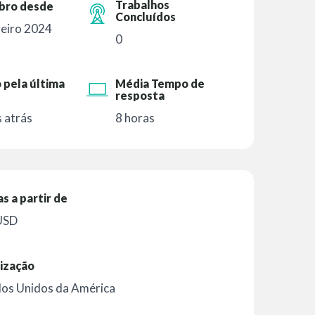
Trabalhos
ro desde
Concluídos
reiro 2024
0
 pela última
Média Tempo de
resposta
 atrás
8 horas
as a partir de
USD
ização
os Unidos da América