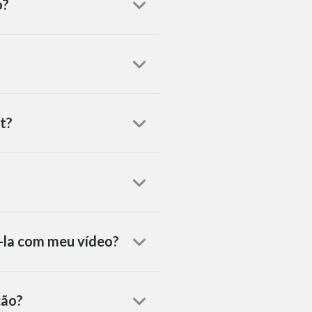
o?
t?
á-la com meu vídeo?
ção?