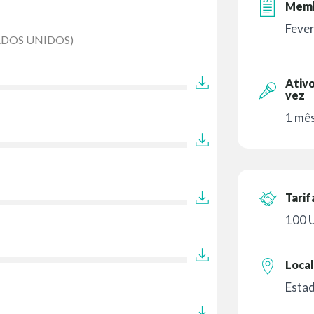
Memb
Feve
ADOS UNIDOS)
Ativo
vez
1 mês
Tarif
100 
Local
Estad