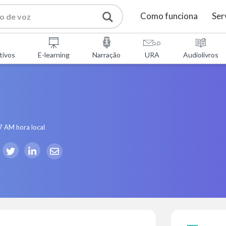
Como funciona
Ser
tivos
E-learning
Narração
URA
Audiolivros
7 AM
hora local