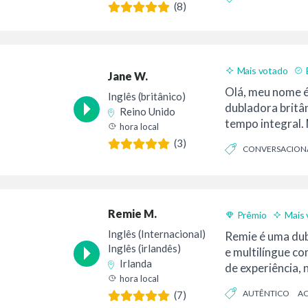
(8)
CONVERSACIONAL
Mais votado
Jane W.
Olá, meu nome é
Inglês (britânico)
dubladora britân
Reino Unido
tempo integral. 
hora local
como cálida, bri..
(3)
CONVERSACION
NATURAL
Remie M.
Prêmio
Mais 
Inglês (Internacional)
Remie é uma dub
Inglês (irlandês)
e multilíngue c
Irlanda
de experiência, 
hora local
que fala inglês...
AUTÊNTICO
AC
(7)