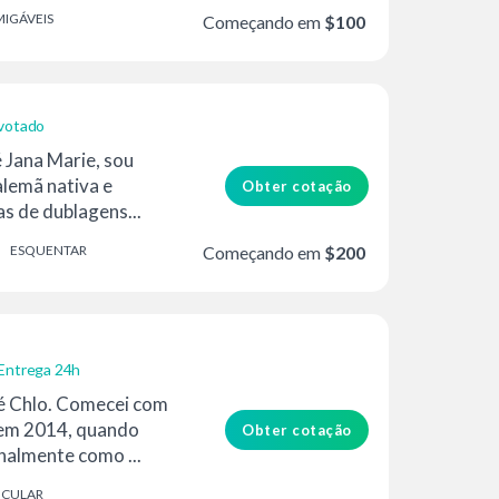
IGÁVEIS
Começando em
$100
votado
 Jana Marie, sou
lemã nativa e
Obter cotação
s de dublagens...
ESQUENTAR
Começando em
$200
Entrega 24h
é Chlo. Comecei com
 em 2014, quando
Obter cotação
onalmente como ...
ICULAR