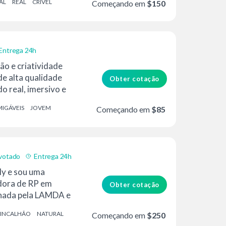
AL
REAL
CRÍVEL
Começando em
$150
Entrega 24h
ão e criatividade
de alta qualidade
Obter cotação
o real, imersivo e
e. Amanda é nativa...
IGÁVEIS
JOVEM
Começando em
$85
votado
Entrega 24h
y e sou uma
dora de RP em
Obter cotação
einada pela LAMDA e
ssica...
INCALHÃO
NATURAL
Começando em
$250