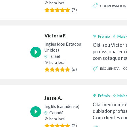
encontra a inte..
hora local
CONVERSACION
(7)
Victoria F.
Prêmio
Mais 
Inglês (dos Estados
Olá, sou Victor
Unidos)
profissional em 
Israel
com sotaque ne
hora local
20 anos de exper
ESQUENTAR
C
(6)
PROFISSIONAL
Prêmio
Mais 
Jesse A.
Olá, meu nome é
Inglês (canadense)
dublador profis
Canadá
Com clientes co
hora local
McDonald's...
(2)