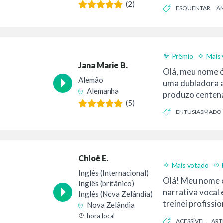
tran...
(2)
ESQUENTAR
AM
PROFISSIONAL
Prêmio
Mais 
Jana Marie B.
Olá, meu nome é
Alemão
uma dubladora a
Alemanha
produzo centena
(5)
ENTUSIASMADO
AUTÊNTICO
Chloë E.
Mais votado
Inglês (Internacional)
Olá! Meu nome 
Inglês (britânico)
narrativa vocal
Inglês (Nova Zelândia)
treinei profissi
Nova Zelândia
hora local
ACESSÍVEL
ART