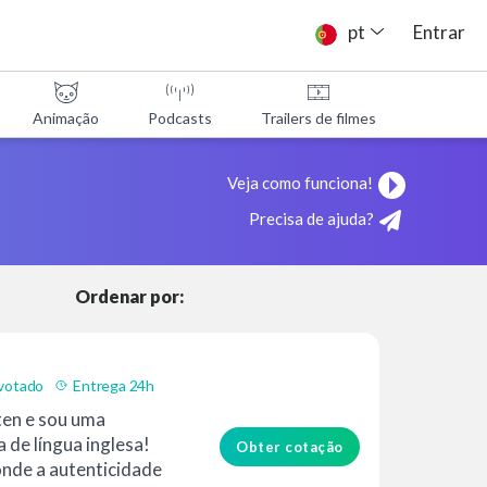
pt
Entrar
Animação
Podcasts
Trailers de filmes
Programa
Veja como funciona!
Precisa de ajuda?
Ordenar por:
votado
Entrega 24h
ten e sou uma
 de língua inglesa!
Obter cotação
onde a autenticidade