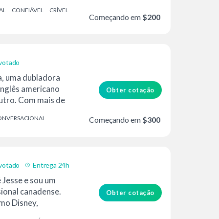
.
AL
CONFIÁVEL
CRÍVEL
Começando em
$200
votado
ia, uma dubladora
inglês americano
Obter cotação
utro. Com mais de
iência, uma...
ONVERSACIONAL
Começando em
$300
votado
Entrega 24h
 Jesse e sou um
sional canadense.
Obter cotação
mo Disney,