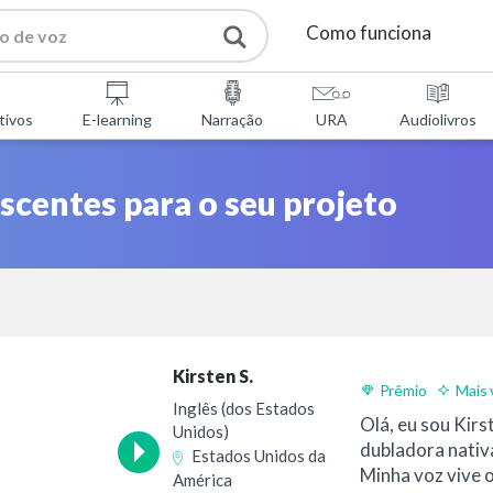
Como funciona
Serviços
tivos
E-learning
Narração
URA
Audiolivros
Ferramentas gratuitas
scentes para o seu projeto
Perguntas Frequentes
Sobre nós
Kirsten S.
Contactos
Prêmio
Mais 
Inglês (dos Estados
Olá, eu sou Kirs
Unidos)
dubladora nativa
Estados Unidos da
Minha voz vive 
América