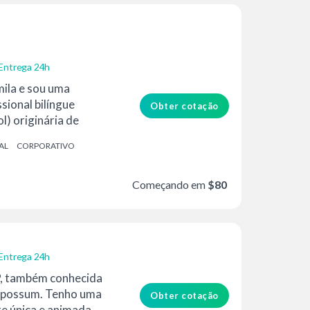
Entrega 24h
ila e sou uma
sional bilíngue
Obter cotação
l) originária de
AL
CORPORATIVO
Começando em
$80
Entrega 24h
P, também conhecida
possum. Tenho uma
Obter cotação
te única e animada