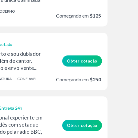
uitos...
ODERNO
Começando em
$125
votado
to e sou dublador
além de cantor.
Obter cotação
o e envolvente...
ATURAL
CONFIÁVEL
Começando em
$250
Entrega 24h
ional experiente em
nglês com sotaque
Obter cotação
do pela rádio BBC,