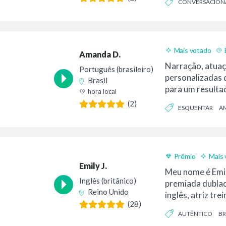
CONVERSACION
Mais votado
Amanda D.
Narração, atuaç
Português (brasileiro)
personalizadas 
Brasil
para um resultad
hora local
de alta qualidad
(2)
ESQUENTAR
AM
Prêmio
Mais 
Emily J.
Meu nome é Emil
Inglês (britânico)
premiada dubla
Reino Unido
inglês, atriz tr
(28)
com formação clá
AUTÊNTICO
BR