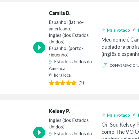
Camila B.
Espanhol (latino-
americano)
Mais votado
Inglês (dos Estados
Meu nome é Cam
Unidos)
dubladora profis
Espanhol (porto-
(inglês e espanho
riquenho)
Porto Rico.
Estados Unidos da
CONVERSACION
América
hora local
FRIO
(2)
Kelsey P.
Mais votado
Inglês (dos Estados
Oi! Sou Kelsey 
Unidos)
como The VO O
Estados Unidos da
voz incrivelmen