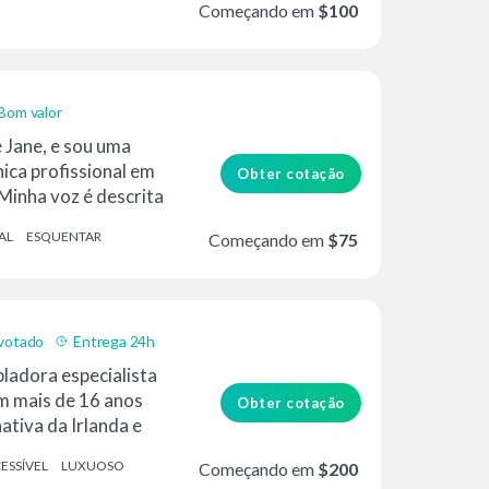
Começando em
$100
Bom valor
 Jane, e sou uma
ica profissional em
Obter cotação
Minha voz é descrita
.
AL
ESQUENTAR
Começando em
$75
votado
Entrega 24h
ladora especialista
om mais de 16 anos
Obter cotação
nativa da Irlanda e
ESSÍVEL
LUXUOSO
Começando em
$200