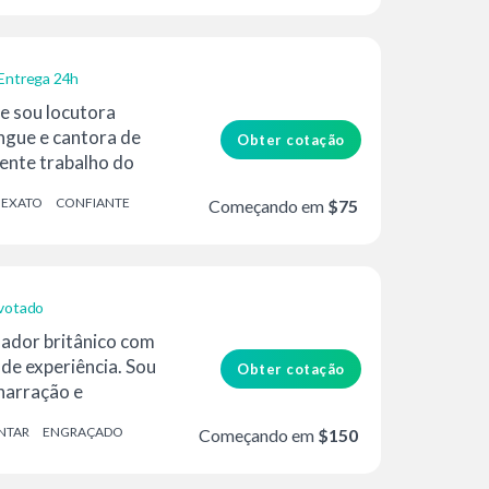
Entrega 24h
e sou locutora
ingue e cantora de
Obter cotação
ente trabalho do
EXATO
CONFIANTE
Começando em
$75
votado
lador britânico com
de experiência. Sou
Obter cotação
narração e
sonagens...
NTAR
ENGRAÇADO
Começando em
$150