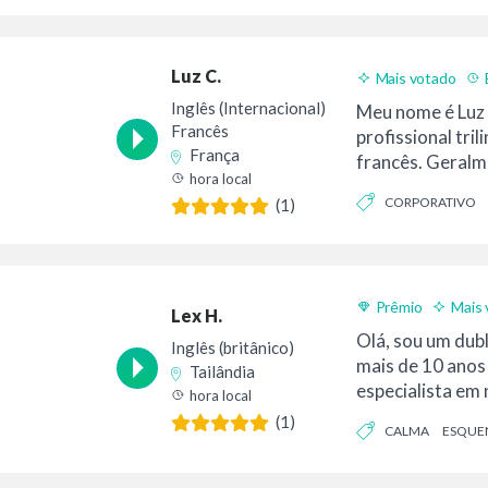
Luz C.
Mais votado
Bom valor
Inglês (Internacional)
Meu nome é Luz 
Francês
profissional tril
França
francês. Geralm
hora local
meu est...
CORPORATIVO
(1)
Prêmio
Mais 
Lex H.
Olá, sou um dub
Inglês (britânico)
mais de 10 anos 
Tailândia
especialista em 
hora local
dublagem de per
(1)
CALMA
ESQUE