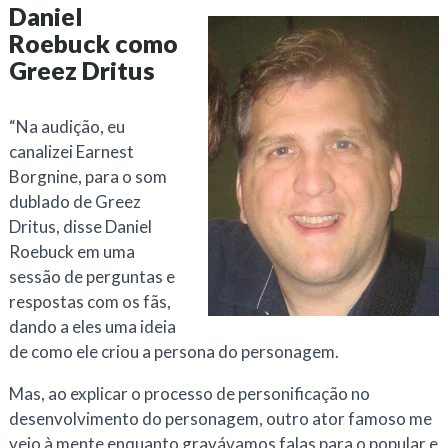
Daniel
Roebuck como
Greez Dritus
“
Na audição, eu
canalizei Earnest
Borgnine, para o som
dublado de Greez
Dritus, disse Daniel
Roebuck em uma
sessão de perguntas e
respostas com os fãs,
dando a eles uma ideia
de como ele criou a persona do personagem.
Mas, ao explicar o processo de personificação no
desenvolvimento do personagem, outro ator famoso me
veio à mente enquanto gravávamos falas para o popular e