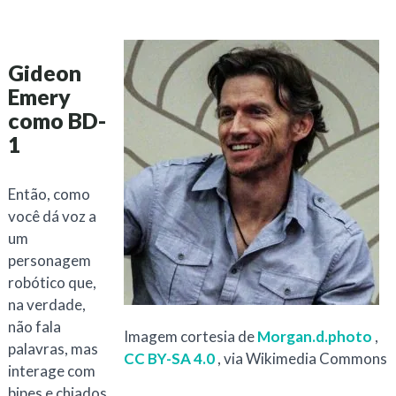
Gideon
Emery
como BD-
1
Então, como
você dá voz a
um
personagem
robótico que,
na verdade,
não fala
Imagem cortesia de
Morgan.d.photo
,
palavras, mas
CC BY-SA 4.0
, via Wikimedia Commons
interage com
bipes e chiados