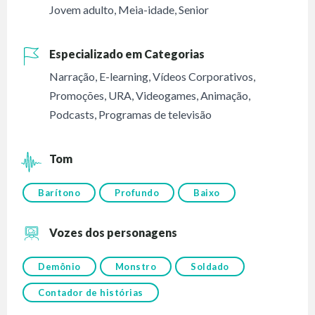
Jovem adulto
,
Meia-idade
,
Senior
Especializado em Categorias
Narração
,
E-learning
,
Vídeos Corporativos
,
Promoções
,
URA
,
Videogames
,
Animação
,
Podcasts
,
Programas de televisão
Tom
Barítono
Profundo
Baixo
Vozes dos personagens
Demônio
Monstro
Soldado
Contador de histórias