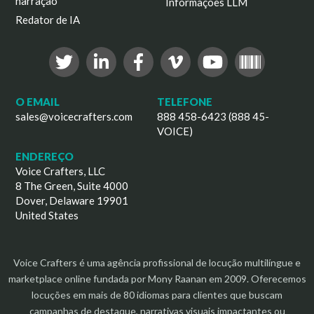
narração
Informações LLM
Redator de IA
O EMAIL
TELEFONE
sales@voicecrafters.com
888 458-6423 (888 45-
VOICE)
ENDEREÇO
Voice Crafters, LLC
8 The Green, Suite 4000
Dover, Delaware 19901
United States
Voice Crafters é uma agência profissional de locução multilíngue e
marketplace online fundada por Mony Raanan em 2009. Oferecemos
locuções em mais de 80 idiomas para clientes que buscam
campanhas de destaque, narrativas visuais impactantes ou