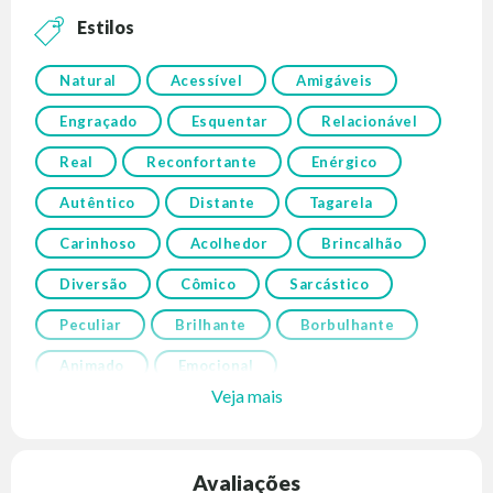
Estilos
Natural
Acessível
Amigáveis
Engraçado
Esquentar
Relacionável
Real
Reconfortante
Enérgico
Autêntico
Distante
Tagarela
Carinhoso
Acolhedor
Brincalhão
Diversão
Cômico
Sarcástico
Peculiar
Brilhante
Borbulhante
Animado
Emocional
Veja mais
Avaliações