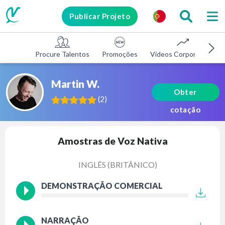
Publicar Projeto
Procure Talentos
Promoções
Vídeos Corporativos
Martin W.
Obter
(
2
)
cotação
Amostras de Voz Nativa
INGLÊS (BRITÂNICO)
DEMONSTRAÇÃO COMERCIAL
NARRAÇÃO