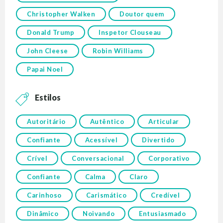
Christopher Walken
Doutor quem
Donald Trump
Inspetor Clouseau
John Cleese
Robin Williams
Papai Noel
Estilos
Autoritário
Autêntico
Articular
Confiante
Acessível
Divertido
Crível
Conversacional
Corporativo
Confiante
Calma
Claro
Carinhoso
Carismático
Credível
Dinâmico
Noivando
Entusiasmado