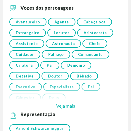
Vozes dos personagens
Aventureiro
Agente
Cabeça oca
Estrangeiro
Locutor
Aristocrata
Assistente
Astronauta
Chefe
Cuidador
Palhaço
Comandante
Criatura
Pai
Demônio
Detetive
Doutor
Bêbado
Executivo
Especialista
Pai
Gângster
Deus
Veja mais
Representação
Arnold Schwarzenegger