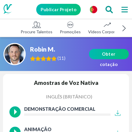
Publicar Projeto
Procure Talentos
Promoções
Vídeos Corporativos
Robin M.
Obter
(
11
)
cotação
Amostras de Voz Nativa
INGLÊS (BRITÂNICO)
DEMONSTRAÇÃO COMERCIAL
ANIMAÇÃO