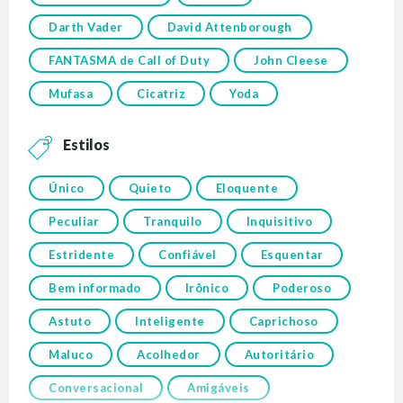
Darth Vader
David Attenborough
FANTASMA de Call of Duty
John Cleese
Mufasa
Cicatriz
Yoda
Estilos
Único
Quieto
Eloquente
Peculiar
Tranquilo
Inquisitivo
Estridente
Confiável
Esquentar
Bem informado
Irônico
Poderoso
Astuto
Inteligente
Caprichoso
Maluco
Acolhedor
Autoritário
Conversacional
Amigáveis