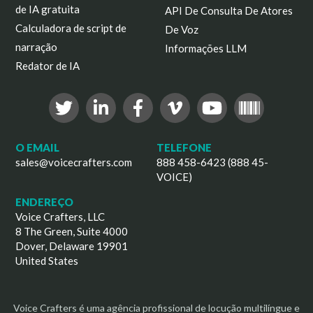
de IA gratuita
API De Consulta De Atores
Calculadora de script de
De Voz
narração
Informações LLM
Redator de IA
O EMAIL
TELEFONE
sales@voicecrafters.com
888 458-6423 (888 45-
VOICE)
ENDEREÇO
Voice Crafters, LLC
8 The Green, Suite 4000
Dover, Delaware 19901
United States
Voice Crafters é uma agência profissional de locução multilíngue e