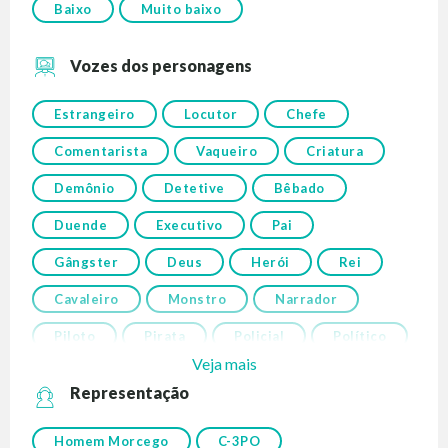
Baixo
Muito baixo
Vozes dos personagens
Estrangeiro
Locutor
Chefe
Comentarista
Vaqueiro
Criatura
Demônio
Detetive
Bêbado
Duende
Executivo
Pai
Gângster
Deus
Herói
Rei
Cavaleiro
Monstro
Narrador
Piloto
Pirata
Policial
Político
Veja mais
Representação
Homem Morcego
C-3PO