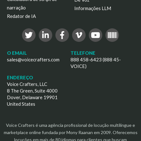
narração
Informações LLM
Redator de IA
O EMAIL
TELEFONE
sales@voicecrafters.com
888 458-6423 (888 45-
VOICE)
ENDEREÇO
Voice Crafters, LLC
8 The Green, Suite 4000
Dover, Delaware 19901
United States
Voice Crafters é uma agência profissional de locução multilíngue e
marketplace online fundada por Mony Raanan em 2009. Oferecemos
locuções em mais de 80 idiomas para clientes que buscam