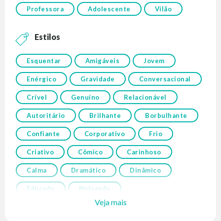
Professora
Adolescente
Vilão
Estilos
Esquentar
Amigáveis
Jovem
Enérgico
Gravidade
Conversacional
Crível
Genuíno
Relacionável
Autoritário
Brilhante
Borbulhante
Confiante
Corporativo
Frio
Criativo
Cômico
Carinhoso
Calma
Dramático
Dinâmico
Educado
Noivando
Veja mais