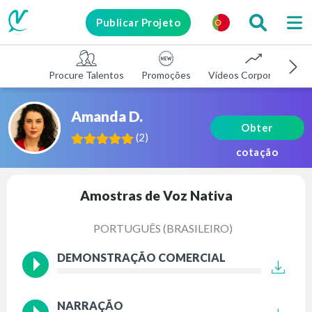
Publicar Projeto
Procure Talentos
Promoções
Vídeos Corporativos
Amanda D.
Obter
(
2
)
cotação
Amostras de Voz Nativa
PORTUGUÊS (BRASILEIRO)
DEMONSTRAÇÃO COMERCIAL
NARRAÇÃO