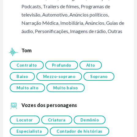
Podcasts
,
Trailers de filmes
,
Programas de
televisão
,
Automotivo
,
Anúncios políticos
,
Narração Médica
,
Imobiliária
,
Anúncios
,
Guias de
áudio
,
Personificações
,
Imagens de rádio
,
Outras
Tom
Contralto
Profundo
Alto
Baixo
Mezzo-soprano
Soprano
Muito alto
Muito baixo
Vozes dos personagens
Locutor
Criatura
Demônio
Especialista
Contador de histórias