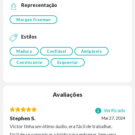
Representação
Morgan Freeman
Estilos
Maduro
Confiável
Amigáveis
Convincente
Esquentar
Avaliações
Verificado
Stephen S.
Mai 27, 2024
Victor tinha um ótimo áudio, era fácil de trabalhar,
fácil de se comunicar, rápido para entregar, tem uma