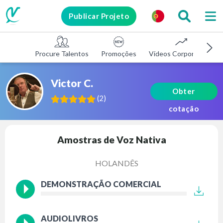
Publicar Projeto
Procure Talentos
Promoções
Vídeos Corporativos
Victor C.
Obter
(
2
)
cotação
Amostras de Voz Nativa
HOLANDÊS
DEMONSTRAÇÃO COMERCIAL
AUDIOLIVROS