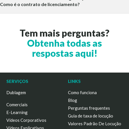
Como é o contrato de licenciamento?
Tem mais perguntas?
Obtenha todas as
respostas aqui!
SERVIÇOS
LINKS
Dublagem
Como funciona
Blog
Comerciais
Perguntas frequentes
E-Learning
Guia de taxa de locução
Vídeos Corporativos
Valores Padrão De Locução
Vídeos Explicativos