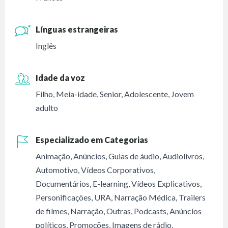
Línguas estrangeiras
Inglês
Idade da voz
Filho
,
Meia-idade
,
Senior
,
Adolescente
,
Jovem
adulto
Especializado em Categorias
Animação
,
Anúncios
,
Guias de áudio
,
Audiolivros
,
Automotivo
,
Vídeos Corporativos
,
Documentários
,
E-learning
,
Vídeos Explicativos
,
Personificações
,
URA
,
Narração Médica
,
Trailers
de filmes
,
Narração
,
Outras
,
Podcasts
,
Anúncios
políticos
,
Promoções
,
Imagens de rádio
,