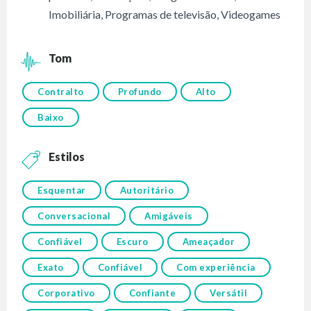
Imobiliária
,
Programas de televisão
,
Videogames
Tom
Contralto
Profundo
Alto
Baixo
Estilos
Esquentar
Autoritário
Conversacional
Amigáveis
Confiável
Escuro
Ameaçador
Exato
Confiável
Com experiência
Corporativo
Confiante
Versátil