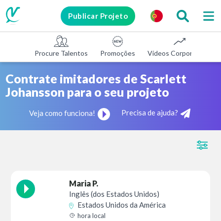
Publicar Projeto
Procure Talentos
Promoções
Vídeos Corporativos
Contrate imitadores de Scarlett
Johansson para o seu projeto
Precisa de ajuda?
Veja como funciona!
Maria P.
Inglês (dos Estados Unidos)
Estados Unidos da América
hora local