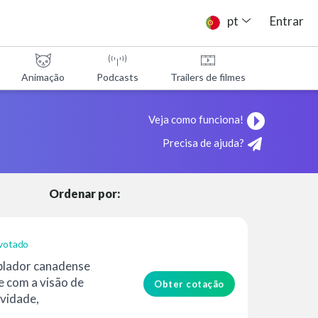
pt
Entrar
Animação
Podcasts
Trailers de filmes
Programa
Veja como funciona!
Precisa de ajuda?
Ordenar por:
votado
blador canadense
e com a visão de
Obter cotação
ividade,
...