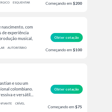
ÉRGICO
ESQUENTAR
Começando em
$200
de nascimento, com
s de experiência
Obter cotação
 produção musical,
.
LAR
AUTORITÁRIO
Começando em
$100
stian e sou um
sional colombiano.
Obter cotação
ssiva e versátil...
NFIANTE
CRÍVEL
Começando em
$75