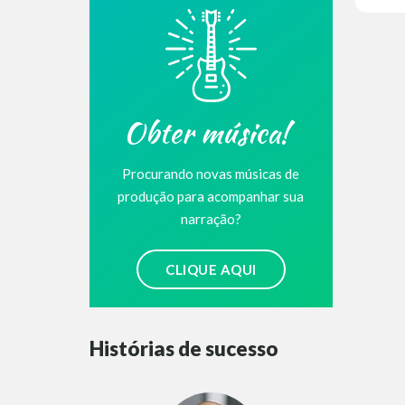
Obter música!
Procurando novas músicas de
produção para acompanhar sua
narração?
CLIQUE AQUI
Histórias de sucesso