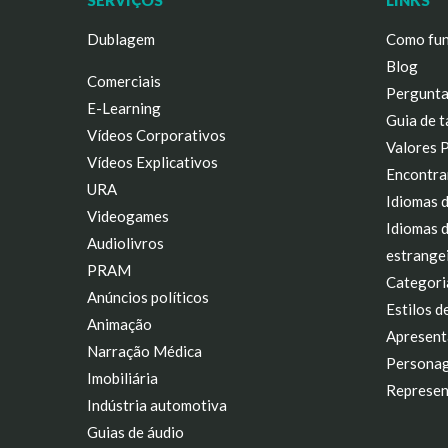
SERVIÇOS
LINKS
Dublagem
Como fun
Blog
Comerciais
Pergunta
E-Learning
Guia de t
Vídeos Corporativos
Valores 
Vídeos Explicativos
Encontra
URA
Idiomas 
Videogames
Idiomas 
Audiolivros
estrange
PRAM
Categori
Anúncios políticos
Estilos d
Animação
Apresent
Narração Médica
Personag
Imobiliária
Represen
Indústria automotiva
Guias de áudio