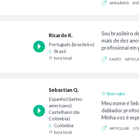
AMIGÁVEIS
EN
Sou brasileiro 
Ricardo K.
mais de dez ano
Português (brasileiro)
profissional em
Brasil
narração, voz e..
hora local
EXATO
ARTICU
Sebastian Q.
Bom valor
Espanhol (latino-
Meu nome é Seba
americano)
dublador profis
Castelhano (da
Minha voz é expre
Colômbia)
Colômbia
ARTICULAR
CO
hora local