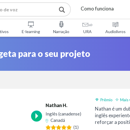
Como funciona
Serviços
tivos
E-learning
Narração
URA
Audiolivros
Ferramentas gratuitas
eta para o seu projeto
Perguntas Frequentes
Sobre nós
Prêmio
Mais 
Contactos
Nathan H.
Nathan é um du
Inglês (canadense)
inglês experient
Canadá
reforçar a posit
(1)
profissionalismo