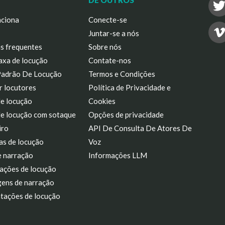
DE OUTROS
ciona
Conecte-se
Juntar-se a nós
s frequentes
Sobre nós
axa de locução
Contate-nos
Padrão De Locução
Termos e Condições
r locutores
Política de Privacidade e
de locução
Cookies
de locução com sotaque
Opções de privacidade
iro
API De Consulta De Atores De
as de locução
Voz
e narração
Informações LLM
ações de locução
ens de narração
tações de locução