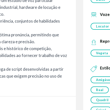
e um estúdio de voz particular
 industrial, hardware de locução e
co.
Voze
iência, conjuntos de habilidades
Locutor
ótima pronúncia, permitindo que
Repr
 clareza e precisão.
s e histórico de competição,
Vegeta
ilidades ao fornecer trabalho de voz
Estil
ega de script desenvolvidas a partir
icas que exigem precisão no uso de
Amigáve
Real
Quadril