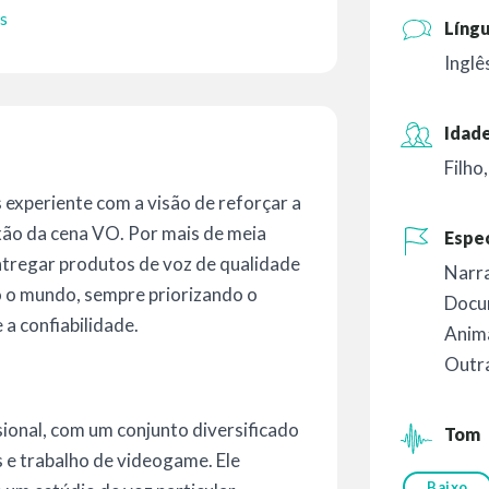
s
Líng
Inglê
Idade
Filho
experiente com a visão de reforçar a
ixão da cena VO. Por mais de meia
Espec
tregar produtos de voz de qualidade
Narr
do o mundo, sempre priorizando o
Docu
 a confiabilidade.
Anim
Outr
sional, com um conjunto diversificado
Tom
 e trabalho de videogame. Ele
Baixo