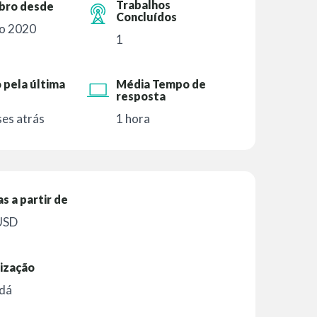
Trabalhos
ro desde
Concluídos
o 2020
1
 pela última
Média Tempo de
resposta
es atrás
1 hora
as a partir de
USD
ização
dá