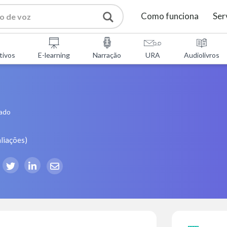
Como funciona
Ser
tivos
E-learning
Narração
URA
Audiolivros
tado
liações
)