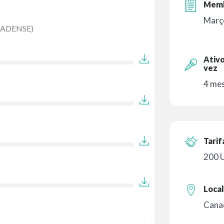
Memb
Març
NADENSE)
Ativo
vez
4 mes
Tarif
200 
Local
Cana