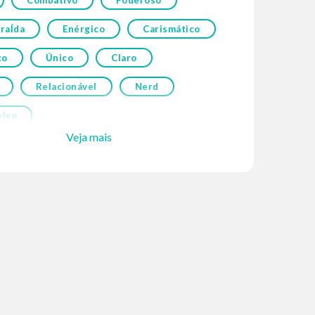
Combativo
Poderoso
raÍda
Enérgico
Carismático
co
Único
Claro
Relacionável
Nerd
ivo
Veja mais