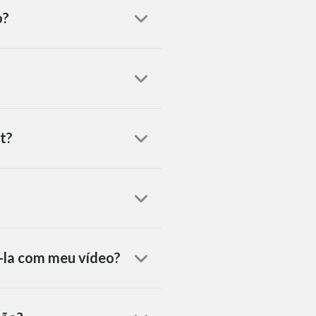
o?
t?
á-la com meu vídeo?