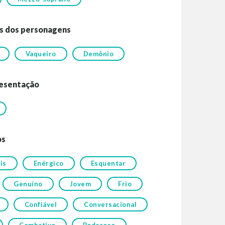
s dos personagens
Vaqueiro
Demônio
esentação
os
is
Enérgico
Esquentar
Genuíno
Jovem
Frio
Confiável
Conversacional