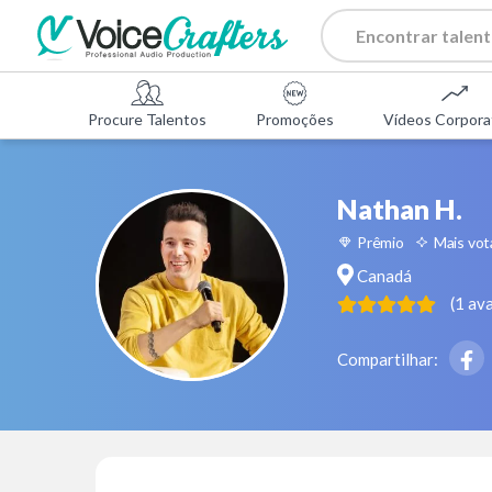
Procure Talentos
Promoções
Vídeos Corpora
Nathan H.
Prêmio
Mais vo
Canadá
(
1
ava
Compartilhar: