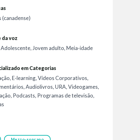
uas
s (canadense)
 da voz
,
Adolescente
,
Jovem adulto
,
Meia-idade
ializado em Categorias
ação
,
E-learning
,
Vídeos Corporativos
,
mentários
,
Audiolivros
,
URA
,
Videogames
,
ação
,
Podcasts
,
Programas de televisão
,
as
Mezzo-soprano