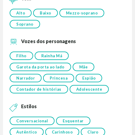
Alto
Baixo
Mezzo-soprano
Soprano
Vozes dos personagens
Filho
Rainha Má
Garota da porta ao lado
Mãe
Narrador
Princesa
Espião
Contador de histórias
Adolescente
Estilos
Conversacional
Esquentar
Autêntico
Carinhoso
Claro