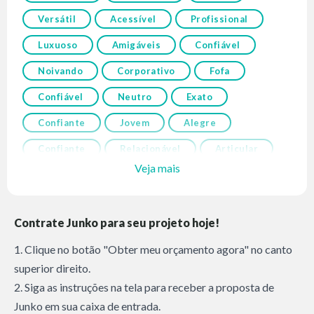
Versátil
Acessível
Profissional
Luxuoso
Amigáveis
Confiável
Noivando
Corporativo
Fofa
Confiável
Neutro
Exato
Confiante
Jovem
Alegre
Confiante
Relacionável
Articular
Veja mais
Contrate Junko para seu projeto hoje!
1. Clique no botão "Obter meu orçamento agora" no canto
superior direito.
2. Siga as instruções na tela para receber a proposta de
Junko em sua caixa de entrada.