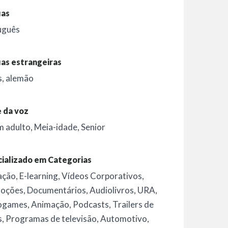
uas
uguês
as estrangeiras
s, alemão
 da voz
m adulto
,
Meia-idade
,
Senior
ializado em Categorias
ação
,
E-learning
,
Vídeos Corporativos
,
oções
,
Documentários
,
Audiolivros
,
URA
,
ogames
,
Animação
,
Podcasts
,
Trailers de
s
,
Programas de televisão
,
Automotivo
,