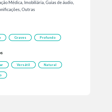
ação Médica
,
Imobiliária
,
Guias de áudio
,
nificações
,
Outras
o
Graves
Profundo
os
ar
Versátil
Natural
o