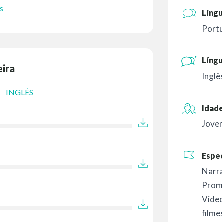
s
Líng
Port
Língu
eira
Inglê
INGLÊS
Idade
Jove
Espec
Narr
Prom
Vide
filme