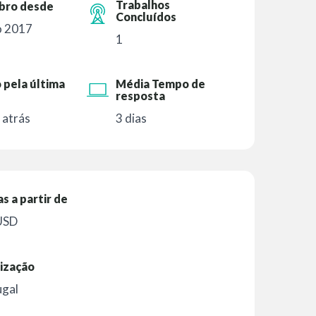
Trabalhos
ro desde
Concluídos
o 2017
1
 pela última
Média Tempo de
resposta
 atrás
3 dias
as a partir de
USD
ização
ugal