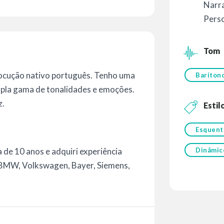
Narr
Perso
Tom
locução nativo português. Tenho uma
Baríton
mpla gama de tonalidades e emoções.
z.
Estil
Esquent
Dinâmic
 de 10 anos e adquiri experiência
(BMW, Volkswagen, Bayer, Siemens,