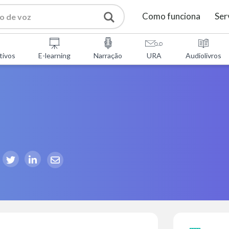
Como funciona
Ser
tivos
E-learning
Narração
URA
Audiolivros