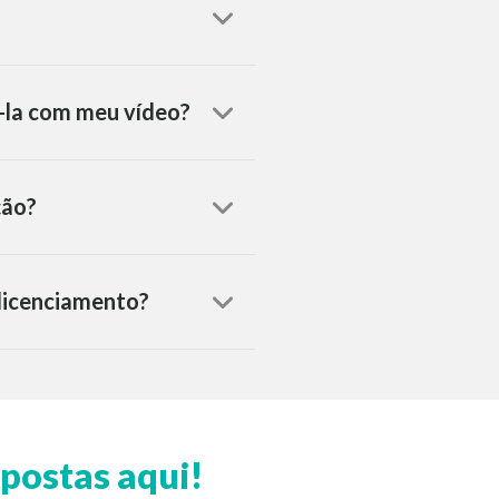
á-la com meu vídeo?
ção?
 licenciamento?
postas aqui!