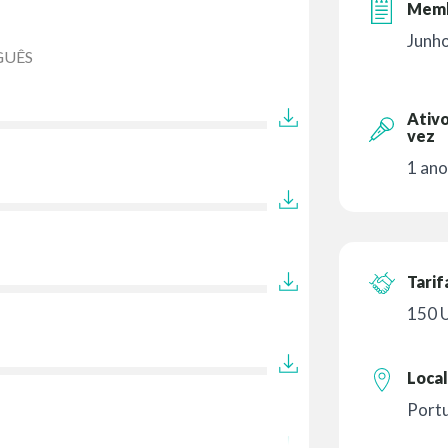
Memb
Junh
GUÊS
Ativo
vez
1 ano
Tarif
150 
Local
Port