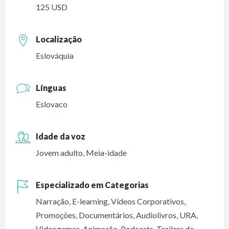
125 USD
Localização
Eslováquia
Línguas
Eslovaco
Idade da voz
Jovem adulto
,
Meia-idade
Especializado em Categorias
Narração
,
E-learning
,
Vídeos Corporativos
,
Promoções
,
Documentários
,
Audiolivros
,
URA
,
Videogames
,
Animação
,
Podcasts
,
Trailers de