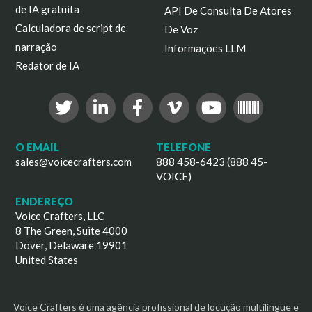
de IA gratuita
API De Consulta De Atores
Calculadora de script de
De Voz
narração
Informações LLM
Redator de IA
O EMAIL
TELEFONE
sales@voicecrafters.com
888 458-6423 (888 45-
VOICE)
ENDEREÇO
Voice Crafters, LLC
8 The Green, Suite 4000
Dover, Delaware 19901
United States
Voice Crafters é uma agência profissional de locução multilíngue e