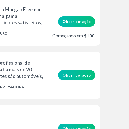
ria Morgan Freeman
Uma gama
Obter cotação
clientes satisfeitos,
CURO
Começando em
$100
rofissional de
a há mais de 20
Obter cotação
ntes são automóveis,
NVERSACIONAL
Obter cotação