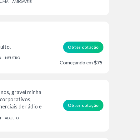
ALMA
AMIGÁVEIS
ulto.
Obter cotação
O
NEUTRO
Começando em
$75
anos, gravei minha
 corporativos,
Obter cotação
merciais de rádio e
M
ADULTO