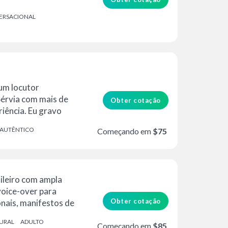
ERSACIONAL
um locutor
Sérvia com mais de
Obter cotação
iência. Eu gravo
AUTÊNTICO
Começando em
$75
ileiro com ampla
voice-over para
Obter cotação
onais, manifestos de
URAL
ADULTO
Começando em
$85