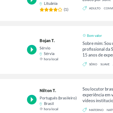
Lituânia
ADULTO
CONV
(1)
Bom valor
Bojan T.
Sobre mim: Sou 
Sérvio
profissional da 
Sérvia
15 anos de exper
hora local
qualquer coisa...
SÉRIO
SUAVE
Sou locutor bras
Nilton T.
experiência em 
Português (brasileiro)
vídeos instituci
Brasil
marca, e...
hora local
MATERNO
NAT