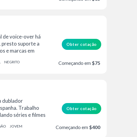
l de voice-over há
 presto suporte a
Obter cotação
ios e marcas em
 e vídeo...
L
NEGRITO
Começando em
$75
m dublador
Espanha. Trabalho
Obter cotação
ando séries e filmes
SÃO
JOVEM
Começando em
$400