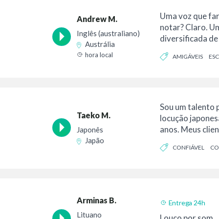
Uma voz que fa
Andrew M.
notar? Claro. 
Inglês (australiano)
diversificada de 
Austrália
desde Americ...
hora local
AMIGÁVEIS
ES
COM EXPERIÊNCIA
Sou um talento p
Taeko M.
locução japones
anos. Meus clie
Japonês
saúde...
Japão
CONFIÁVEL
CO
AMIGÁVEIS
Arminas B.
Entrega 24h
Lituano
Louco por som.