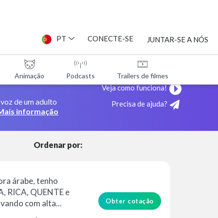
PT
CONECTE-SE
JUNTAR-SE A NÓS
Animação
Podcasts
Trailers de filmes
Programa
TAS
Veja como funciona!
 voz de um adulto
Precisa de ajuda?
ES
Mais informação
Ordenar por:
ra árabe, tenho
, RICA, QUENTE e
Obter cotação
ando com alta...