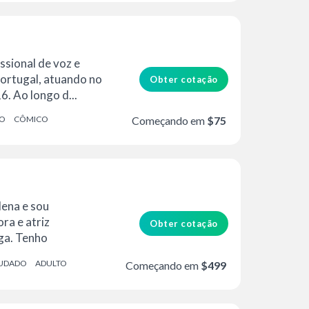
issional de voz e
Portugal, atuando no
Obter cotação
. Ao longo d...
O
CÔMICO
Começando em
$75
ena e sou
ra e atriz
Obter cotação
ega. Tenho
minha voz...
UDADO
ADULTO
Começando em
$499