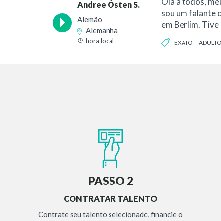
Olá a todos, me
Andree Östen S.
sou um falante 
Alemão
em Berlim. Tive
Alemanha
experiência como
hora local
EXATO
ADULT
PASSO 2
CONTRATAR TALENTO
Contrate seu talento selecionado, financie o