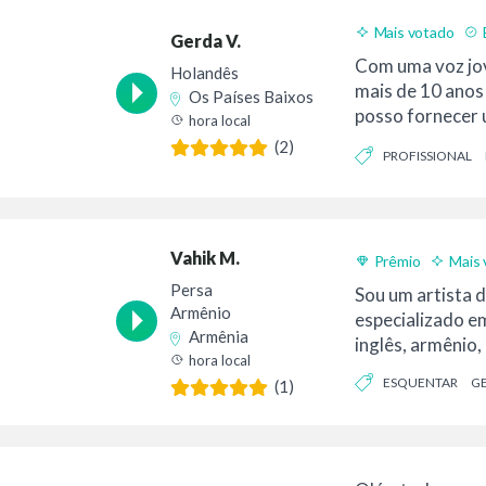
Mais votado
Gerda V.
Com uma voz jo
Holandês
mais de 10 anos 
Os Países Baixos
posso fornecer
hora local
profissional para
(2)
PROFISSIONAL
Vahik M.
Prêmio
Mais 
Persa
Sou um artista d
Armênio
especializado e
Armênia
inglês, armênio, 
hora local
ESQUENTAR
GE
(1)