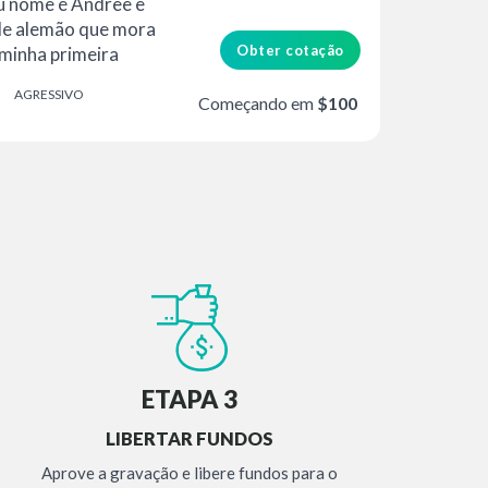
u nome é Andree e
de alemão que mora
Obter cotação
 minha primeira
 dublador...
O
AGRESSIVO
Começando em
$100
ETAPA 3
LIBERTAR FUNDOS
Aprove a gravação e libere fundos para o