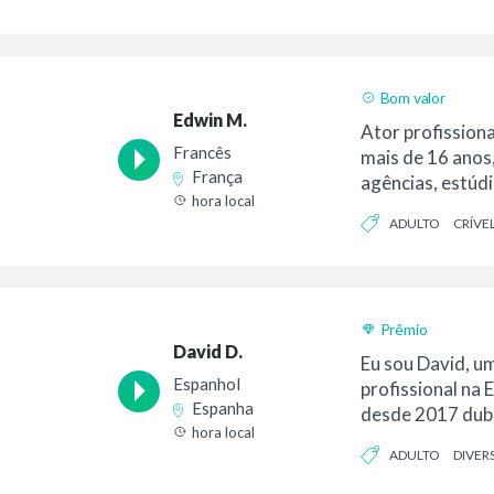
Bom valor
Edwin M.
Ator profissiona
Francês
mais de 16 anos,
França
agências, estúd
hora local
projetos de áudio
ADULTO
CRÍVE
Prêmio
David D.
Eu sou David, u
Espanhol
profissional na 
Espanha
desde 2017 dubl
hora local
para...
ADULTO
DIVER