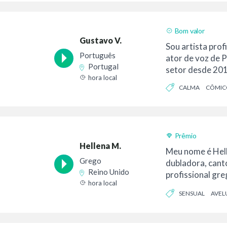
Bom valor
Gustavo V.
Sou artista prof
Português
ator de voz de 
Portugal
setor desde 2016
hora local
CALMA
CÔMIC
Prêmio
Hellena M.
Meu nome é Hell
Grego
dubladora, canto
Reino Unido
profissional gr
hora local
trabalhado com 
SENSUAL
AVEL