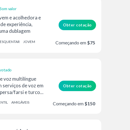
Bom valor
vem e acolhedora e
de experiência,
Obter cotação
 uma dublagem
 comerciais,...
ESQUENTAR
JOVEM
Começando em
$75
votado
e voz multilíngue
m serviços de voz em
Obter cotação
persa/farsi e turco...
NTIL
AMIGÁVEIS
Começando em
$150