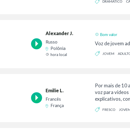
DRAMÁTICO
C
Alexander J.
Bom valor
Russo
Voz de jovem ad
Polônia
JOVEM
ADULT
hora local
Por mais de 10 
Emilie L.
voz para vídeos
explicativos, co
Francês
TV, URA, A...
França
FRESCO
JOVE