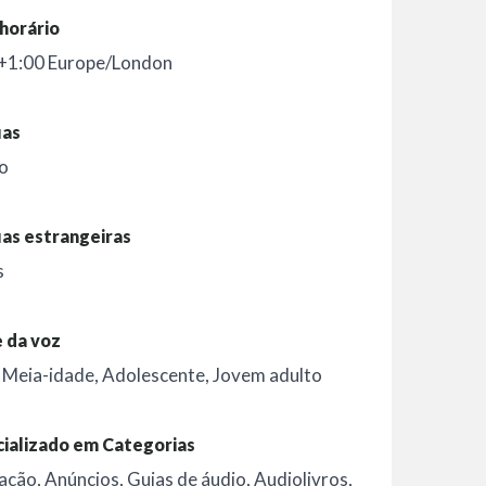
horário
+1:00 Europe/London
uas
o
as estrangeiras
s
 da voz
,
Meia-idade
,
Adolescente
,
Jovem adulto
ializado em Categorias
ação
,
Anúncios
,
Guias de áudio
,
Audiolivros
,