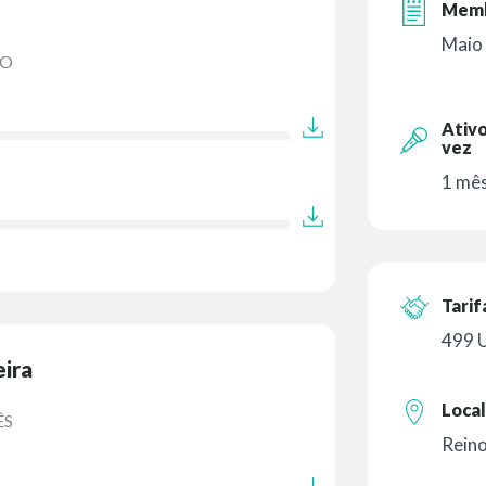
Memb
Maio
GO
Ativo
vez
1 mês
Tarif
499 
eira
Local
ÊS
Rein