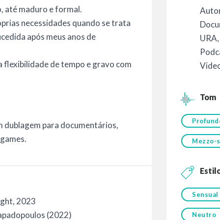
o, até maduro e formal.
Auto
óprias necessidades quando se trata
Docu
sucedida após meus anos de
URA
Podc
a flexibilidade de tempo e gravo com
Vide
Tom
Profund
em dublagem para documentários,
ogames.
Mezzo-s
Estil
Sensual
ght, 2023
Papadopoulos (2022)
Neutro