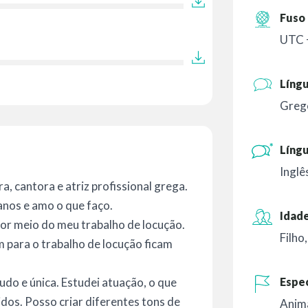
Fuso 
UTC 
Líng
Greg
Língu
Inglê
, cantora e atriz profissional grega.
anos e amo o que faço.
Idade
or meio do meu trabalho de locução.
Filho
para o trabalho de locução ficam
Espec
do e única. Estudei atuação, o que
idos. Posso criar diferentes tons de
Anim