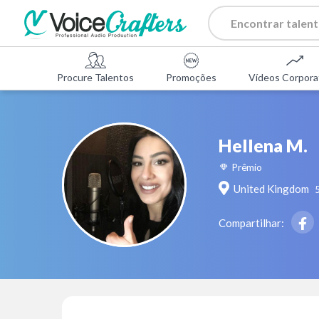
Procure Talentos
Promoções
Vídeos Corpora
Hellena M.
Prêmio
United Kingdom
Compartilhar: