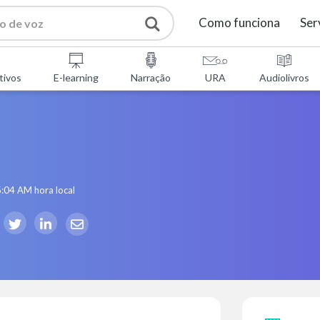
Como funciona
Ser
tivos
E-learning
Narração
URA
Audiolivros
5:04 AM
hora local