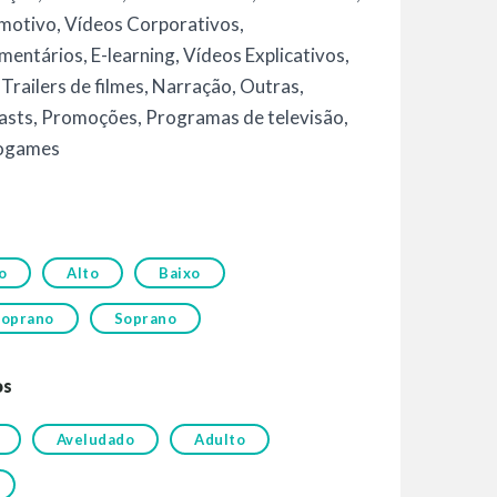
motivo
,
Vídeos Corporativos
,
mentários
,
E-learning
,
Vídeos Explicativos
,
,
Trailers de filmes
,
Narração
,
Outras
,
asts
,
Promoções
,
Programas de televisão
,
ogames
o
Alto
Baixo
oprano
Soprano
os
Aveludado
Adulto