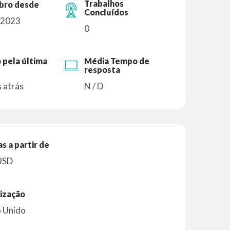
Trabalhos
ro desde
Concluídos
 2023
0
 pela última
Média Tempo de
resposta
 atrás
N / D
as a partir de
USD
ização
o Unido