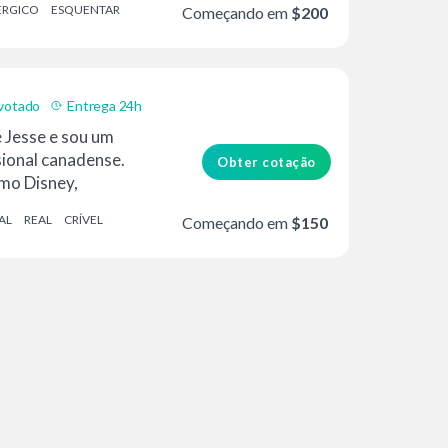
ÉRGICO
ESQUENTAR
Começando em
$200
votado
Entrega 24h
 Jesse e sou um
sional canadense.
Obter cotação
mo Disney,
AL
REAL
CRÍVEL
Começando em
$150