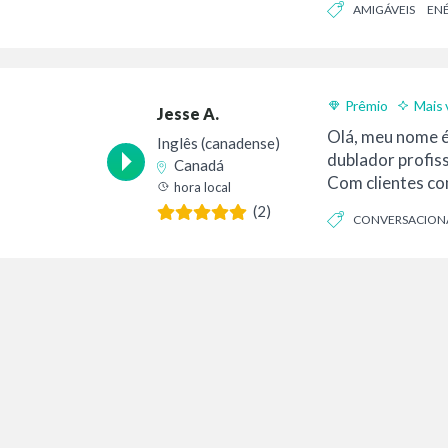
AMIGÁVEIS
EN
Prêmio
Mais 
Jesse A.
Olá, meu nome é
Inglês (canadense)
dublador profis
Canadá
Com clientes co
hora local
McDonald's...
(2)
CONVERSACION