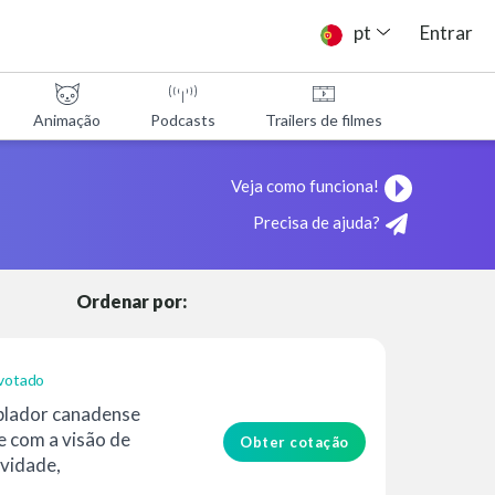
pt
Entrar
Animação
Podcasts
Trailers de filmes
Programa
Veja como funciona!
Precisa de ajuda?
Ordenar por:
votado
blador canadense
e com a visão de
Obter cotação
ividade,
...