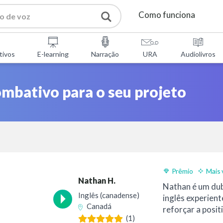
Como funciona
Serviços
tivos
E-learning
Narração
URA
Audiolivros
Ferramentas gratuitas
mbativo para o seu projeto
Perguntas Frequentes
Sobre nós
Prêmio
Mais 
Contactos
Nathan H.
Nathan é um du
Inglês (canadense)
inglês experient
Canadá
reforçar a posit
(1)
profissionalismo