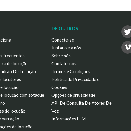
DE OUTROS
ciona
Conecte-se
Juntar-se a nós
s frequentes
Sobre nós
axa de locução
Contate-nos
Padrão De Locução
Termos e Condições
r locutores
Política de Privacidade e
de locução
Cookies
de locução com sotaque
Opções de privacidade
iro
API De Consulta De Atores De
as de locução
Voz
e narração
Informações LLM
ações de locução