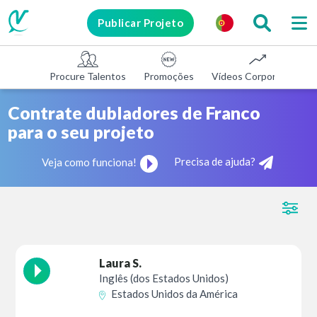
Publicar Projeto
Procure Talentos
Promoções
Vídeos Corporativos
Contrate dubladores de Franco
para o seu projeto
Precisa de ajuda?
Veja como funciona!
Laura S.
Inglês (dos Estados Unidos)
Estados Unidos da América