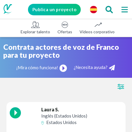
Publica un proyecto
Explorar talento
Ofertas
Vídeos corporativos
E-le
Contrata actores de voz de Franco
para tu proyecto
¿Necesita ayuda?
¡Mira cómo funciona!
Laura S.
Inglés (Estados Unidos)
Estados Unidos