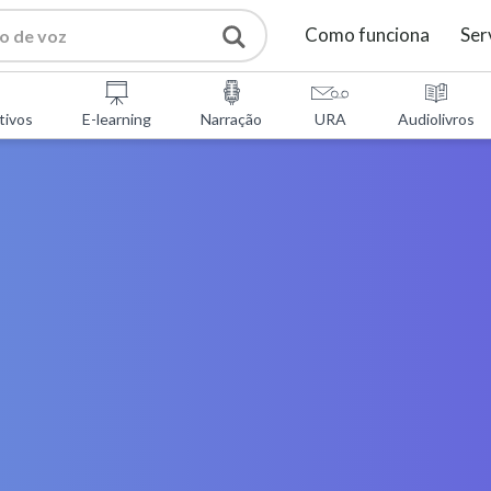
Como funciona
Ser
tivos
E-learning
Narração
URA
Audiolivros