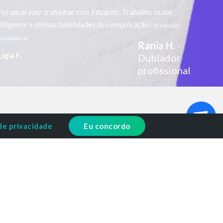
Foi um prazer trabalhar com Eduardo. Trabalho muito
diligente e ótimas habilidades de comunicação!
(tradução
automática)
Rania H.
-
Ligia F.
Dublador
profissional
de privacidade
Eu concordo