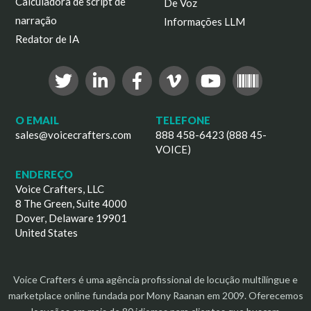
Calculadora de script de
De Voz
narração
Informações LLM
Redator de IA
O EMAIL
TELEFONE
sales@voicecrafters.com
888 458-6423 (888 45-
VOICE)
ENDEREÇO
Voice Crafters, LLC
8 The Green, Suite 4000
Dover, Delaware 19901
United States
Voice Crafters é uma agência profissional de locução multilíngue e
marketplace online fundada por Mony Raanan em 2009. Oferecemos