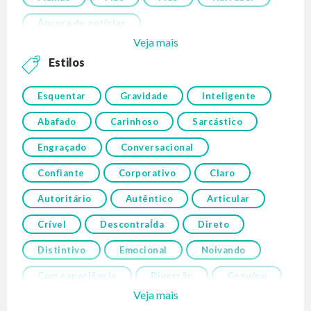
Âncora de notícias
Veja mais
Estilos
Esquentar
Gravidade
Inteligente
Abafado
Carinhoso
Sarcástico
Engraçado
Conversacional
Confiante
Corporativo
Claro
Autoritário
Autêntico
Articular
Crível
DescontraÍda
Direto
Distintivo
Emocional
Noivando
Com experiência
Diversão
Genuíno
Veja mais