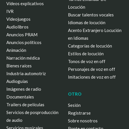
Vídeos explicativos
Locución
IVR
Buscar talentos vocales
Videojuegos
Idiomas de locución
Audiolibros
Acento Extranjero Locución
Anuncios PRAM
en Idiomas
Anuncios políticos
Categorías de locución
Animación
Estilos de locución
Narración médica
Tonos de voz en off
Bienes raíces
Personajes de voz en off
Industria automotriz
Imitaciones de voz en off
Audioguías
Imágenes de radio
OTRO
Documentales
Trailers de películas
Sesión
Servicios de posproducción
Registrarse
de audio
Sobre nosotros
Servicios musicales
Ponte en contacto