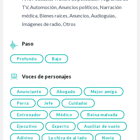
TV
,
Automoción
,
Anuncios políticos
,
Narración
médica
,
Bienes raíces
,
Anuncios
,
Audioguías
,
Imágenes de radio
,
Otros
Paso
Profundo
Bajo
Voces de personajes
Anunciante
Abogado
Mejor amiga
Perra
Jefe
Cuidador
Entrenador
Médico
Reina malvada
Ejecutivo
Experto
Auxiliar de vuelo
Adivino
La chica de al lado
Novia