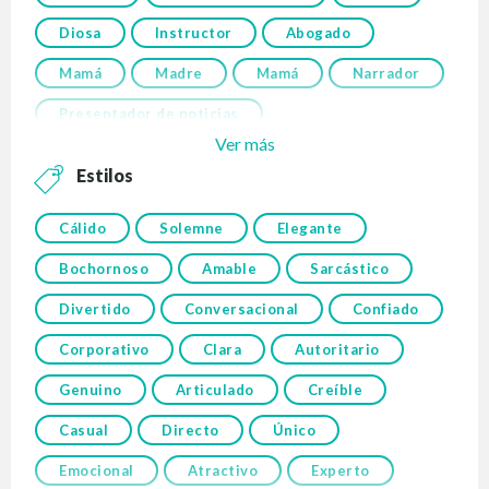
Diosa
Instructor
Abogado
Mamá
Madre
Mamá
Narrador
Presentador de noticias
Ver más
Estilos
Cálido
Solemne
Elegante
Bochornoso
Amable
Sarcástico
Divertido
Conversacional
Confiado
Corporativo
Clara
Autoritario
Genuino
Articulado
Creíble
Casual
Directo
Único
Emocional
Atractivo
Experto