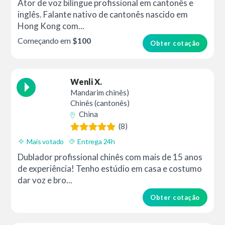
Ator de voz bilíngue profissional em cantonês e
inglês. Falante nativo de cantonês nascido em
Hong Kong com...
Começando em
$100
Obter cotação
Wenli X.
Mandarim chinês)
Chinês (cantonês)
China
(8)
Mais votado
Entrega 24h
Dublador profissional chinês com mais de 15 anos
de experiência! Tenho estúdio em casa e costumo
dar voz e bro...
Obter cotação