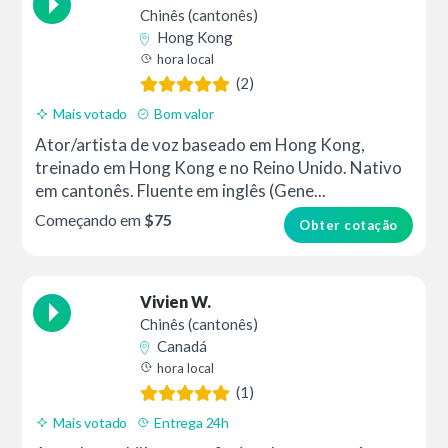
Chinês (cantonês)
Hong Kong
hora local
(2)
Mais votado
Bom valor
Ator/artista de voz baseado em Hong Kong,
treinado em Hong Kong e no Reino Unido. Nativo
em cantonês. Fluente em inglês (Gene...
Começando em
$75
Obter cotação
Vivien W.
Chinês (cantonês)
Canadá
hora local
(1)
Mais votado
Entrega 24h