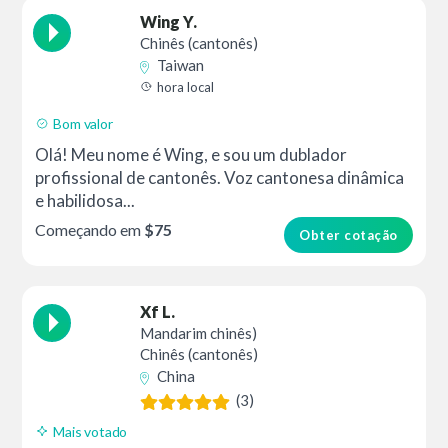
Wing Y.
Chinês (cantonês)
Taiwan
hora local
Bom valor
Olá! Meu nome é Wing, e sou um dublador
profissional de cantonês. Voz cantonesa dinâmica
e habilidosa...
Começando em
$75
Obter cotação
Xf L.
Mandarim chinês)
Chinês (cantonês)
China
(3)
Mais votado