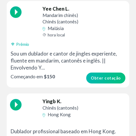
Yee Chen L.
Mandarim chinês)
Chinês (cantonês)
Malásia
hora local
Prêmio
Sou um dublador e cantor de jingles experiente,
fluente em mandarim, cantonês e inglês. ||
Envolvendo Y...
Começando em
$150
Obter cotação
Yingb K.
Chinês (cantonês)
Hong Kong
Dublador profissional baseado em Hong Kong.