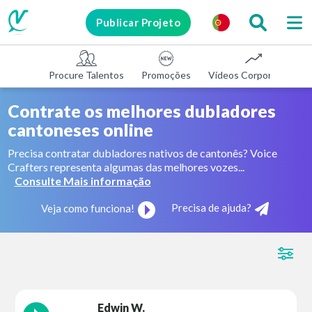
Publicar Projeto
Procure Talentos
Promoções
Vídeos Corporativos
Contrate os melhores dubladores
cantoneses online
Precisa contratar dubladores nativos de cantonês? Voice
Crafters representa algumas das melhores vozes...
Consulte Mais informação
Precisa de ajuda?
Veja como funciona!
Edwin W.