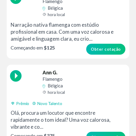
Flamengo
Bélgica
hora local
Narração nativa flamenga com estúdio
profissional em casa. Com uma voz calorosa e
amigável e linguagem clara, eu crio...
Começando em
$125
Obter cotação
Ann G.
Flamengo
Bélgica
hora local
Prêmio
Novo Talento
Olá, procura um locutor que encontre
rapidamente o tom ideal? Uma voz calorosa,
vibrante e co...
Começando em
$375