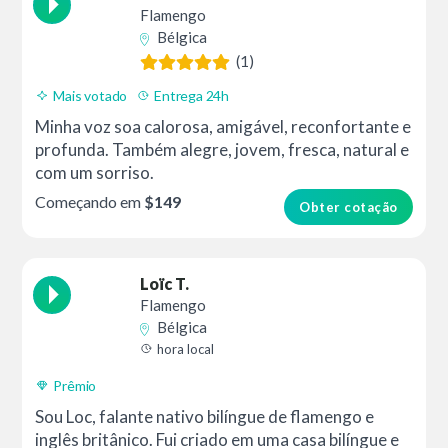
Flamengo
Bélgica
(1)
Mais votado
Entrega 24h
Minha voz soa calorosa, amigável, reconfortante e
profunda. Também alegre, jovem, fresca, natural e
com um sorriso.
Começando em
$149
Obter cotação
Loïc T.
Flamengo
Bélgica
hora local
Prêmio
Sou Loc, falante nativo bilíngue de flamengo e
inglês britânico. Fui criado em uma casa bilíngue e