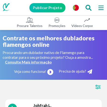
Publicar Projeto
Procure Talentos
Promoções
Vídeos Corporativos
Contrate os melhores dubladores
flamengos online
Procurando um dublador nativo de Flamengo para
contratar para o seu próximo projeto? Ouça a amostra...
Consulte Mais informação
Precisa de ajuda?
Veja como funciona!
Johfrah L.