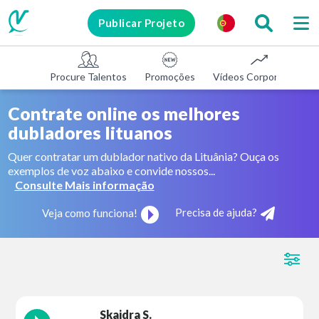
Publicar Projeto
Procure Talentos
Promoções
Vídeos Corporativos
Contrate online os melhores
dubladores lituanos
Quer contratar um dublador nativo da Lituânia? Ouça os
exemplos de voz abaixo e convide nossos...
Consulte Mais informação
Precisa de ajuda?
Veja como funciona!
Skaidra S.