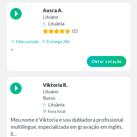
Ausra A.
Lituano
Lituânia
(1)
Mais votado
Entrega 24h
*
Obter cotação
Viktoria R.
Lituano
Russo
Lituânia
hora local
Meu nome é Viktoria e sou dubladora profissional
multilíngue, especializada em gravação em inglês,
li...