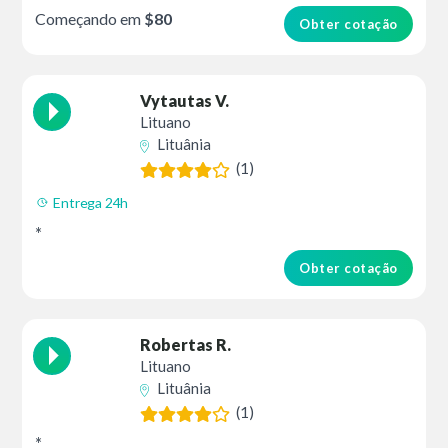
Começando em
$80
Obter cotação
Vytautas V.
Lituano
Lituânia
(1)
Entrega 24h
*
Obter cotação
Robertas R.
Lituano
Lituânia
(1)
*