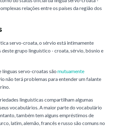
orno do status oficial da língua servo-croata -
omplexas relações entre os países da região dos
s
tica servo-croata, o sérvio está intimamente
deste grupo linguístico - croata, sérvio, bósnio e
e línguas servo-croatas são
mutuamente
vio não terá problemas para entender um falante
rino.
ariedades linguísticas compartilham algumas
seus vocabulários. A maior parte do vocabulário
 entanto, também tem alguns empréstimos de
urco, latim, alemão, francês e russo são comuns no