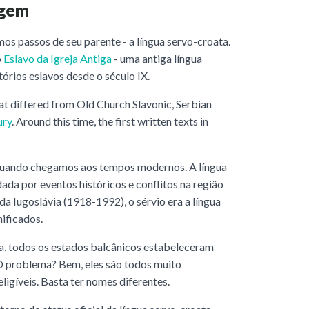
agem
mos passos de seu parente - a língua servo-croata.
o
Eslavo da Igreja Antiga
- uma antiga língua
itórios eslavos desde o século IX.
t differed from Old Church Slavonic, Serbian
ury
. Around this time, the first written texts in
quando chegamos aos tempos modernos. A língua
da por eventos históricos e conflitos na região
da Iugoslávia (1918-1992), o sérvio era a língua
nificados.
ia, todos os estados balcânicos estabeleceram
. O problema? Bem, eles são todos muito
igíveis. Basta ter nomes diferentes.