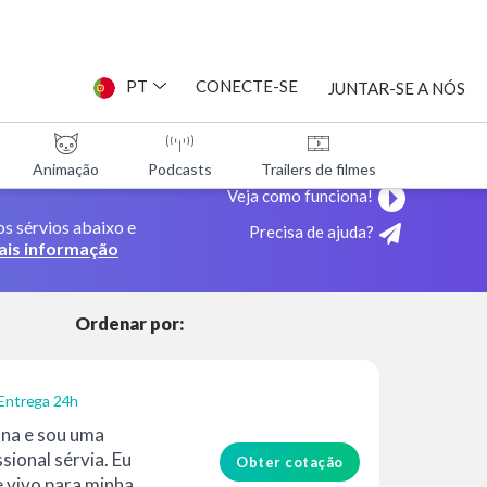
PT
CONECTE-SE
JUNTAR-SE A NÓS
Animação
Podcasts
Trailers de filmes
Programa
TAS
Veja como funciona!
s sérvios abaixo e
Precisa de ajuda?
ES
ais informação
Ordenar por:
Entrega 24h
na e sou uma
sional sérvia. Eu
Obter cotação
e vivo para minha