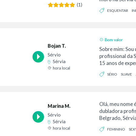
(1)
família e p...
ESQUENTAR
I
AUTORITÁRIO
Bom valor
Bojan T.
Sobre mim: Sou 
Sérvio
profissional da 
Sérvia
15 anos de exper
hora local
qualquer coisa...
SÉRIO
SUAVE
Olá, meu nome é
Marina M.
dubladora profis
Sérvio
Belgrado, Sérvi
Sérvia
dublagem em tem
hora local
FEMININO
SEX