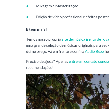
Mixagem e Masterização
Edição de vídeo profissional e efeitos poste
E tem mais!
Temos nosso próprio
site de música isento de roya
uma grande seleção de músicas originais para seu
ótimo preço. Vá em frente e confira
Audio Buzz
ho
Preciso de ajuda? Apenas
entre em contato conos
recomendações!