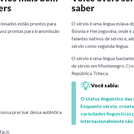
ers
saber
cionados estão prontos para
O sérvio é uma língua eslava do
 voz prontas para transmissão
Bósnia e Herzegovina, onde é a 
falantes nativos de sérvio e, 
sérvio como segunda língua.
O sérvio é uma língua bastante
de sérvio em Montenegro, Croá
República Tcheca.
Você sabia:
O status linguístico da
Enquanto sérvio, croat
 possa precisar dessa autêntica
variedades linguísticas
internacionalmente são
ácil.