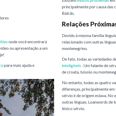
Existem
muitos problemas
em t
principalmente por causa das c
Bálcãs.
riores
Relações Próxima
Devido à mesma família linguís
lties
onde você encontrará
relacionado com outras línguas 
 vídeo ou apresentação a um
montenegrino.
je!
De fato, todas as variedades d
co
para mais ajuda e
inteligíveis
. Um falante de sér
de croata, bósnio ou monteneg
No entanto, todas as quatro v
diferenças, principalmente em 
sérvio é de origem eslava. No
outras línguas. Loanwords de t
léxico sérvio.