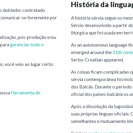
História da lingu
o dublador contratado
 comunicar-se livremente por
A história sérvia segue os mes
Sérvio desenvolvido a partir d
litúrgica que foi usada em terr
alização, pós-produção e/ou
 para
gerenciar todo o
As an autonomous language tha
emerged around the
11th cent
Serbo-Croatian appeared.
s, você veio ao lugar certo:
As coisas ficam complicadas 
sérvia contemporânea foi molda
dos Bálcãs. Durante o período 
 nossa
Ferramenta de
oficial dos países balcânicos u
Após a dissolução da Iugosláv
suas próprias línguas oficiais
semelhantes e mutuamente intel