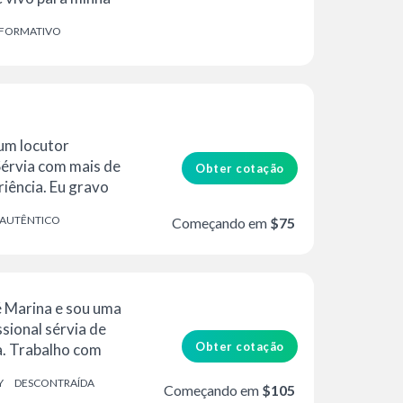
NFORMATIVO
um locutor
Sérvia com mais de
Obter cotação
iência. Eu gravo
AUTÊNTICO
Começando em
$75
 Marina e sou uma
sional sérvia de
Obter cotação
a. Trabalho com
po integral...
Y
DESCONTRAÍDA
Começando em
$105