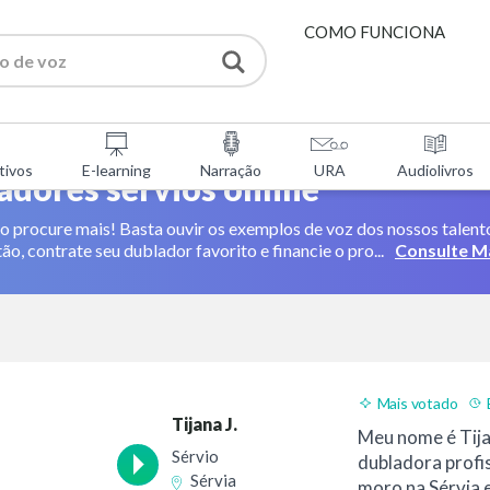
COMO FUNCIONA
SERVIÇOS
tivos
E-learning
Narração
URA
Audiolivros
FERRAMENTAS GRATUI
adores sérvios online
 procure mais! Basta ouvir os exemplos de voz dos nossos talento
PERGUNTAS FREQUENT
o, contrate seu dublador favorito e financie o pro...
Consulte M
SOBRE NÓS
CONTACTOS
Mais votado
Tijana J.
Meu nome é Tija
Sérvio
dubladora profis
Sérvia
moro na Sérvia 