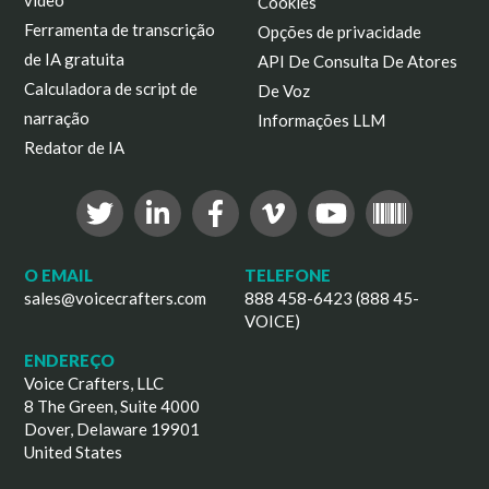
vídeo
Cookies
Ferramenta de transcrição
Opções de privacidade
de IA gratuita
API De Consulta De Atores
Calculadora de script de
De Voz
narração
Informações LLM
Redator de IA
O EMAIL
TELEFONE
sales@voicecrafters.com
888 458-6423 (888 45-
VOICE)
ENDEREÇO
Voice Crafters, LLC
8 The Green, Suite 4000
Dover, Delaware 19901
United States