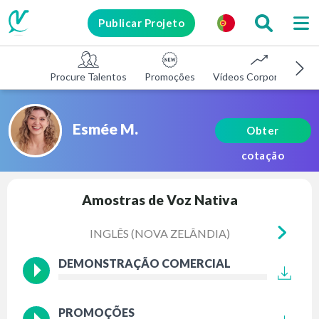
Publicar Projeto
Procure Talentos
Promoções
Vídeos Corporativos
Esmée M.
Obter
cotação
Amostras de Voz Nativa
INGLÊS (NOVA ZELÂNDIA)
IN
DEMONSTRAÇÃO COMERCIAL
PROMOÇÕES