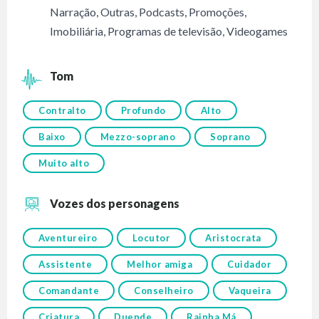
Narração
,
Outras
,
Podcasts
,
Promoções
,
Imobiliária
,
Programas de televisão
,
Videogames
Tom
Contralto
Profundo
Alto
Baixo
Mezzo-soprano
Soprano
Muito alto
Vozes dos personagens
Aventureiro
Locutor
Aristocrata
Assistente
Melhor amiga
Cuidador
Comandante
Conselheiro
Vaqueira
Criatura
Duende
Rainha Má