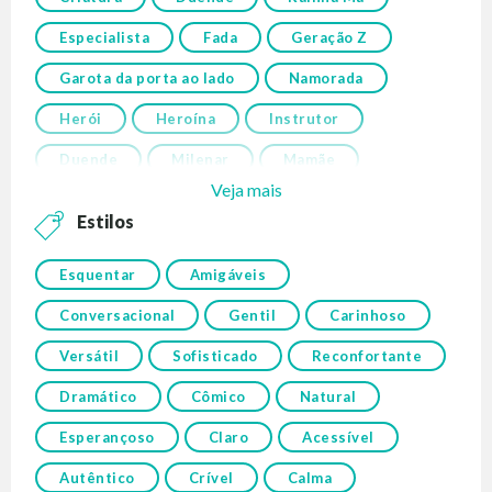
Especialista
Fada
Geração Z
Garota da porta ao lado
Namorada
Herói
Heroína
Instrutor
Duende
Milenar
Mamãe
Veja mais
Estilos
Esquentar
Amigáveis
Conversacional
Gentil
Carinhoso
Versátil
Sofisticado
Reconfortante
Dramático
Cômico
Natural
Esperançoso
Claro
Acessível
Autêntico
Crível
Calma